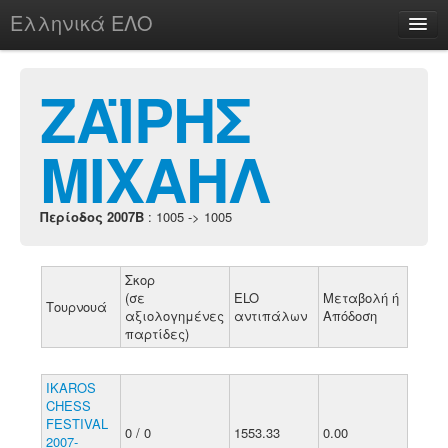
Ελληνικά ΕΛΟ
Περί
ΖΑΪΡΗΣ
ΜΙΧΑΗΛ
chesstu.be @ discord
Login
Περίοδος 2007B
: 1005 -> 1005
Σκορ
(σε
ELO
Μεταβολή ή
Τουρνουά
αξιολογημένες
αντιπάλων
Απόδοση
παρτίδες)
IKAROS
CHESS
FESTIVAL
0 / 0
1553.33
0.00
2007-