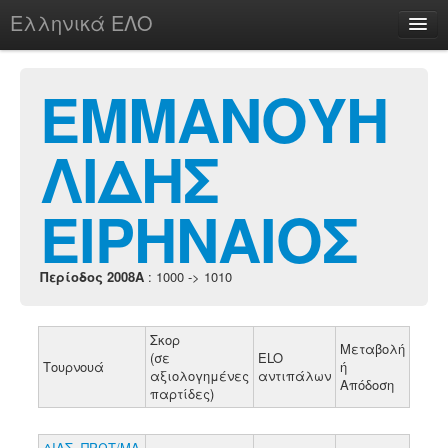
Ελληνικά ΕΛΟ
Περί
ΕΜΜΑΝΟΥΗ
ΛΙΔΗΣ
chesstu.be @ discord
Login
ΕΙΡΗΝΑΙΟΣ
Περίοδος 2008A
: 1000 -> 1010
Σκορ
Μεταβολή
(σε
ELO
Τουρνουά
ή
αξιολογημένες
αντιπάλων
Απόδοση
παρτίδες)
ΔΙΑΣ. ΠΡΩΤ/ΜΑ