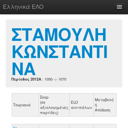
Ελληνικά ΕΛΟ
Περί
ΣΤΑΜΟΥΛΗ
ΚΩΝΣΤΑΝΤΙ
chesstu.be @ discord
Login
ΝΑ
Περίοδος 2012A
: 1050 -> 1070
Σκορ
Μεταβολή
(σε
ELO
Τουρνουά
ή
αξιολογημένες
αντιπάλων
Απόδοση
παρτίδες)
5ο