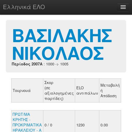
Ελληνικά ΕΛΟ
Περί
ΒΑΣΙΛΑΚΗΣ
ΝΙΚΟΛΑΟΣ
chesstu.be @ discord
Login
Περίοδος 2007A
: 1000 -> 1005
Σκορ
Μεταβολή
(σε
ELO
Τουρνουά
ή
αξιολογημένες
αντιπάλων
Απόδοση
παρτίδες)
ΠΡΩΤ/ΜΑ
ΚΡΗΤΗΣ -
ΠΡΟΚΡΙΜΑΤΙΚΑ
0 / 0
1230
0.00
ΗΡΑΚΛΕΙΟΥ - Α