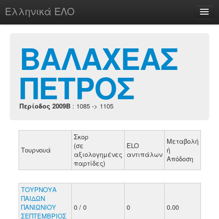
Ελληνικά ΕΛΟ
Περί
ΒΑΛΑΧΕΑΣ
ΠΕΤΡΟΣ
chesstu.be @ discord
Login
Περίοδος 2009B
: 1085 -> 1105
Σκορ
Μεταβολή
(σε
ELO
Τουρνουά
ή
αξιολογημένες
αντιπάλων
Απόδοση
παρτίδες)
ΤΟΥΡΝΟΥΑ
ΠΑΙΔΩΝ
ΠΑΝΙΩΝΙΟΥ
0 / 0
0
0.00
ΣΕΠΤΕΜΒΡΙΟΣ