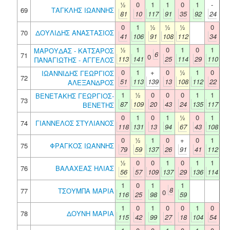
½
0
1
1
0
1
-
69
ΤΑΓΚΛΗΣ ΙΩΑΝΝΗΣ
81
10
117
91
35
92
24
0
1
½
½
½
0
70
ΔΟΥΛΙΔΗΣ ΑΝΑΣΤΑΣΙΟΣ
41
106
91
108
112
34
½
1
0
1
0
1
ΜΑΡΟΥΔΑΣ - ΚΑΤΣΑΡΟΣ
6
71
0
113
141
25
114
29
110
ΠΑΝΑΓΙΩΤΗΣ - ΑΓΓΕΛΟΣ
0
1
+
0
½
1
0
ΙΩΑΝΝΙΔΗΣ ΓΕΩΡΓΙΟΣ
72
51
113
139
13
108
112
22
ΑΛΕΞΑΝΔΡΟΣ
1
½
0
0
0
1
1
ΒΕΝΕΤΑΚΗΣ ΓΕΩΡΓΙΟΣ-
73
87
109
20
43
24
135
117
ΒΕΝΕΤΗΣ
0
1
0
1
½
0
1
74
ΓΙΑΝΝΕΛΟΣ ΣΤΥΛΙΑΝΟΣ
118
131
13
94
67
43
108
0
½
1
0
+
0
1
75
ΦΡΑΓΚΟΣ ΙΩΑΝΝΗΣ
79
59
137
26
91
41
112
½
0
0
1
0
1
1
76
ΒΑΛΑΧΕΑΣ ΗΛΙΑΣ
56
57
109
137
29
136
114
1
0
1
1
8
77
ΤΣΟΥΜΠΑ ΜΑΡΙΑ
0
116
25
98
59
1
0
1
0
0
1
0
78
ΔΟΥΝΗ ΜΑΡΙΑ
115
42
99
27
18
104
54