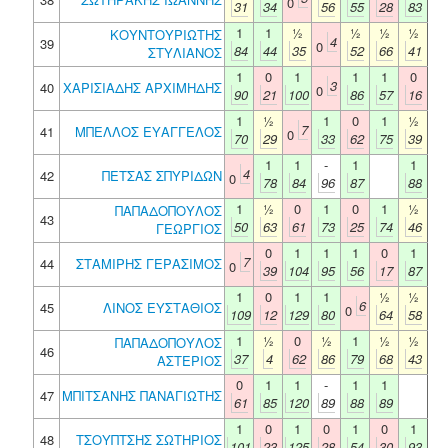
0
31
34
56
55
28
83
1
1
½
½
½
½
ΚΟΥΝΤΟΥΡΙΩΤΗΣ
4
39
0
84
44
35
52
66
41
ΣΤΥΛΙΑΝΟΣ
1
0
1
1
1
0
3
40
ΧΑΡΙΣΙΑΔΗΣ ΑΡΧΙΜΗΔΗΣ
0
90
21
100
86
57
16
1
½
1
0
1
½
7
41
ΜΠΕΛΛΟΣ ΕΥΑΓΓΕΛΟΣ
0
70
29
33
62
75
39
1
1
-
1
1
4
42
ΠΕΤΣΑΣ ΣΠΥΡΙΔΩΝ
0
78
84
96
87
88
1
½
0
1
0
1
½
ΠΑΠΑΔΟΠΟΥΛΟΣ
43
50
63
61
73
25
74
46
ΓΕΩΡΓΙΟΣ
0
1
1
1
0
1
7
44
ΣΤΑΜΙΡΗΣ ΓΕΡΑΣΙΜΟΣ
0
39
104
95
56
17
87
1
0
1
1
½
½
6
45
ΛΙΝΟΣ ΕΥΣΤΑΘΙΟΣ
0
109
12
129
80
64
58
1
½
0
½
1
½
½
ΠΑΠΑΔΟΠΟΥΛΟΣ
46
37
4
62
86
79
68
43
ΑΣΤΕΡΙΟΣ
0
1
1
-
1
1
47
ΜΠΙΤΣΑΝΗΣ ΠΑΝΑΓΙΩΤΗΣ
61
85
120
89
88
89
1
0
1
0
1
0
1
48
ΤΣΟΥΠΤΣΗΣ ΣΩΤΗΡΙΟΣ
101
23
125
28
54
30
93