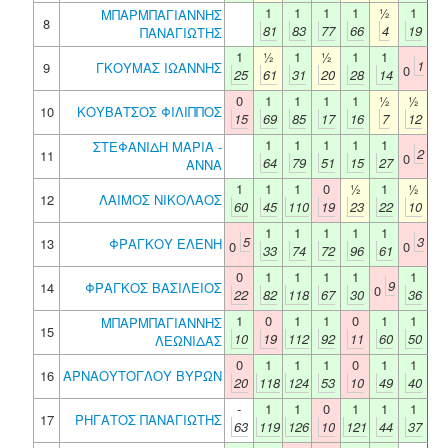
1
1
1
1
½
1
ΜΠΑΡΜΠΑΓΙΑΝΝΗΣ
8
81
83
77
66
4
19
ΠΑΝΑΓΙΩΤΗΣ
1
½
1
½
1
1
1
9
ΓΚΟΥΜΑΣ ΙΩΑΝΝΗΣ
0
25
61
31
20
28
14
0
1
1
1
1
½
½
10
ΚΟΥΒΑΤΣΟΣ ΦΙΛΙΠΠΟΣ
15
69
85
17
16
7
12
1
1
1
1
1
ΣΤΕΦΑΝΙΔΗ ΜΑΡΙΑ -
2
11
0
64
79
51
15
27
ΑΝΝΑ
1
1
1
0
½
1
½
12
ΛΑΙΜΟΣ ΝΙΚΟΛΑΟΣ
60
45
110
19
23
22
10
1
1
1
1
1
5
3
13
ΦΡΑΓΚΟΥ ΕΛΕΝΗ
0
0
33
74
72
96
61
0
1
1
1
1
1
9
14
ΦΡΑΓΚΟΣ ΒΑΣΙΛΕΙΟΣ
0
22
82
118
67
30
36
1
0
1
1
0
1
1
ΜΠΑΡΜΠΑΓΙΑΝΝΗΣ
15
10
19
112
92
11
60
50
ΛΕΩΝΙΔΑΣ
0
1
1
1
0
1
1
16
ΑΡΝΑΟΥΤΟΓΛΟΥ ΒΥΡΩΝ
20
118
124
53
10
49
40
-
1
1
0
1
1
1
17
ΡΗΓΑΤΟΣ ΠΑΝΑΓΙΩΤΗΣ
63
119
126
10
121
44
37