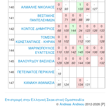
0
-
1
0
-
140
ΑΛΜΑΛΗΣ ΝΙΚΟΛΑΟΣ
112
93
133
94
127
0
0
0
-
ΒΕΣΤΑΚΗΣ
141
71
66
88
99
ΠΑΝΤΕΛΕΗΜΩΝ
0
0
1
0
0
0
0
142
ΚΟΝΤΟΣ ΔΗΜΗΤΡΙΟΣ
68
105
144
34
123
126
133
0
0
0
-
0
ΤΟΜΣΟΝ
143
18
102
112
100
128
ΚΩΝΣΤΑΝΤΙΝΟΣ - ΚΗΡΑΝ
0
0
0
1
0
0
0
ΜΑΡΙΝΟΠΟΥΛΟΣ
144
110
130
142
145
104
106
138
ΕΥΑΓΓΕΛΟΣ
0
0
0
0
0
0
145
ΒΑΛΟΥΡΔΟΥ ΒΑΣΙΛΕΙΑ
129
126
60
144
136
132
-
146
ΠΕΤΕΙΝΑΤΟΣ ΠΕΡΙΚΛΗΣ
19
-
-
0
-
147
ΚΑΝΑΚΗ ΑΘΑΝΑΣΙΑ
95
124
134
131
Επιστροφή στην Ελληνική Σκακιστική Ομοσπονδία
©
Andreas Andreou
2012-2026 [P]