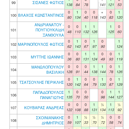
99
ΣΙΣΑΝΕΣ ΦΩΤΙΟΣ
138
84
78
141
121
53
0
1
0
0
+
0
1
100
ΒΛΑΧΟΣ ΚΩΝΣΤΑΝΤΙΝΟΣ
80
134
40
118
143
83
120
ΑΝΔΡΙΑΝΑΤΟΥ -
0
0
1
1
1
0
101
ΠΟΥΓΙΟΥΚΛΙΔΗ
48
110
132
126
125
60
ΞΑΝΘΟΥΛΑ
0
1
0
1
0
1
102
ΜΑΡΙΝΟΠΟΥΛΟΣ ΦΩΤΙΟΣ
62
143
67
97
90
124
0
0
1
1
0
0
1
103
ΜΥΤΤΗΣ ΙΩΑΝΝΗΣ
36
80
131
124
49
93
119
0
0
0
1
1
0
1
ΜΑΝΩΛΟΠΟΥΛΟΥ
104
128
91
44
138
144
78
126
ΒΑΣΙΛΙΚΗ
0
1
0
0
1
0
1
105
ΤΣΑΤΣΟΥΛΗΣ ΠΕΡΙΚΛΗΣ
120
142
64
79
130
87
129
1
0
0
0
1
1
ΠΑΠΑΔΟΠΟΥΛΟΣ
106
135
70
50
98
144
127
ΠΑΝΑΓΙΩΤΗΣ
0
0
0
1
½
1
½
107
ΚΟΥΒΑΡΑΣ ΑΝΔΡΕΑΣ
122
108
88
131
134
113
92
0
1
½
½
½
0
0
ΣΧΟΙΝΙΑΝΑΚΗΣ
108
59
107
33
70
72
58
74
ΔΗΜΗΤΡΙΟΣ