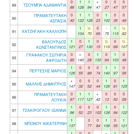
0
1
1
+
0
0
0
89
ΤΣΟΥΜΠΑ ΑΔΑΜΑΝΤΙΑ
86
128
94
47
27
47
57
0
1
1
0
1
0
0
ΠΡΑΜΑΤΕΥΤΑΚΗ
90
40
122
128
23
102
36
49
ΑΣΠΑΣΙΑ
1
½
0
-
1
½
91
ΧΑΤΖΗΓΑΚΗ ΚΑΛΛΙΟΠΗ
104
70
69
75
115
82
1
0
1
0
½
0
½
ΒΑΛΟΥΡΔΟΣ
92
121
27
130
15
110
69
107
ΚΩΝΣΤΑΝΤΙΝΟΣ
0
+
0
1
0
1
0
ΓΡΑΦΑΚΟΥ ΣΩΤΗΡΙΑ
93
85
140
28
130
64
103
48
ΑΦΡΟΔΙΤΗ
1
0
0
0
1
1
0
94
ΠΕΡΤΕΣΗΣ ΜΑΡΙΟΣ
126
55
89
74
140
97
56
+
0
0
0
1
0
1
95
ΜΑΛΛΗΣ ΔΗΜΗΤΡΙΟΣ
147
32
52
44
126
81
125
0
1
1
+
0
0
0
ΠΡΑΜΑΤΕΥΤΑΚΗ
96
97
117
127
42
13
50
59
ΛΟΥΚΙΑ
1
0
0
0
1
0
1
97
ΤΣΑΚΙΡΟΓΛΟΥ ΙΩΑΝΝΑ
96
52
23
102
128
94
122
1
0
0
1
0
1
98
ΜΠΟΝΟΥ ΑΙΚΑΤΕΡΙΝΗ
137
77
84
106
55
121
1
0
0
+
1
0