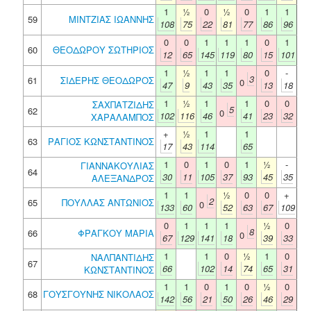
1
½
0
½
0
1
1
59
ΜΙΝΤΖΙΑΣ ΙΩΑΝΝΗΣ
108
75
22
81
77
86
96
0
0
1
1
1
0
1
60
ΘΕΟΔΩΡΟΥ ΣΩΤΗΡΙΟΣ
12
65
145
119
80
15
101
1
½
1
1
0
-
3
61
ΣΙΔΕΡΗΣ ΘΕΟΔΩΡΟΣ
0
47
9
43
35
13
18
1
½
1
1
0
0
ΣΑΧΠΑΤΖΙΔΗΣ
5
62
0
102
116
46
41
23
32
ΧΑΡΑΛΑΜΠΟΣ
+
½
1
1
63
ΡΑΓΙΟΣ ΚΩΝΣΤΑΝΤΙΝΟΣ
17
43
114
65
1
0
1
0
1
½
-
ΓΙΑΝΝΑΚΟΥΛΙΑΣ
64
30
11
105
37
93
45
35
ΑΛΕΞΑΝΔΡΟΣ
1
1
½
0
0
+
2
65
ΠΟΥΛΛΑΣ ΑΝΤΩΝΙΟΣ
0
133
60
52
63
67
109
0
1
1
1
½
0
8
66
ΦΡΑΓΚΟΥ ΜΑΡΙΑ
0
67
129
141
18
39
33
1
1
0
½
1
0
ΝΑΛΠΑΝΤΙΔΗΣ
67
66
102
14
74
65
31
ΚΩΝΣΤΑΝΤΙΝΟΣ
1
1
0
1
0
½
0
68
ΓΟΥΣΓΟΥΝΗΣ ΝΙΚΟΛΑΟΣ
142
56
21
50
26
46
29