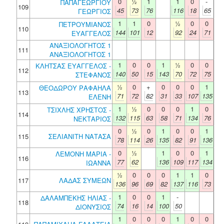
0
½
1
1
0
-
ΠΑΠΑΓΕΩΡΓΙΟΥ
109
45
73
76
116
18
65
ΓΕΩΡΓΙΟΣ
1
1
0
½
0
0
ΠΕΤΡΟΥΜΙΑΝΟΣ
110
144
101
12
92
24
71
ΕΥΑΓΓΕΛΟΣ
ΑΝΑΞΙΟΛΟΓΗΤΟΣ 1
111
ΑΝΑΞΙΟΛΟΓΗΤΟΣ 1
1
0
0
1
½
0
0
ΚΛΗΤΣΑΣ ΕΥΑΓΓΕΛΟΣ -
112
140
50
15
143
70
72
75
ΣΤΕΦΑΝΟΣ
½
0
+
0
0
0
1
ΘΕΟΔΩΡΟΥ ΡΑΦΑΗΛΑ
113
71
72
82
31
33
107
135
ΕΛΕΝΗ
1
½
0
0
0
1
0
ΤΣΙΧΛΗΣ ΧΡΗΣΤΟΣ -
114
132
115
63
58
71
134
76
ΝΕΚΤΑΡΙΟΣ
0
½
0
1
0
0
1
115
ΣΕΛΙΑΝΙΤΗ ΝΑΤΑΣΑ
78
114
26
135
82
91
136
0
½
1
0
0
1
ΛΕΜΟΝΗ ΜΑΡΙΑ -
116
77
62
136
109
117
134
ΙΩΑΝΝΑ
½
0
0
0
1
1
0
117
ΛΑΔΑΣ ΣΥΜΕΩΝ
136
96
69
82
137
116
73
1
0
0
1
-
ΔΑΛΑΜΠΕΚΗΣ ΗΛΙΑΣ -
118
74
16
14
100
50
ΔΙΟΝΥΣΙΟΣ
1
0
0
0
1
0
0