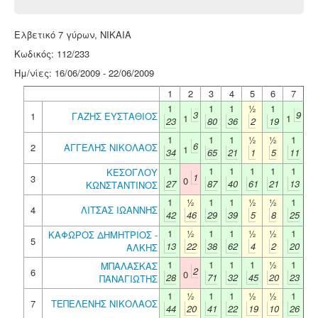
Ελβετικό 7 γύρων, ΝΙΚΑΙΑ
Κωδικός: 112/233
Ημ/νίες: 16/06/2009 - 22/06/2009
1
2
3
4
5
6
7
1
1
1
½
1
3
9
1
ΓΑΖΗΣ ΕΥΣΤΑΘΙΟΣ
1
1
23
80
36
2
19
1
1
1
½
½
1
6
2
ΑΓΓΕΛΗΣ ΝΙΚΟΛΑΟΣ
1
34
65
21
1
5
11
1
1
1
1
1
1
ΚΕΣΟΓΛΟΥ
1
3
0
27
87
40
61
21
13
ΚΩΝΣΤΑΝΤΙΝΟΣ
1
½
1
1
½
½
1
4
ΛΙΤΣΑΣ ΙΩΑΝΝΗΣ
42
46
29
39
5
8
25
1
½
1
1
½
½
1
ΚΑΦΩΡΟΣ ΔΗΜΗΤΡΙΟΣ -
5
13
22
38
62
4
2
20
ΑΛΚΗΣ
1
1
1
1
½
1
ΜΠΑΛΑΣΚΑΣ
2
6
0
28
71
32
45
20
23
ΠΑΝΑΓΙΩΤΗΣ
1
½
1
1
½
½
1
7
ΤΕΠΕΛΕΝΗΣ ΝΙΚΟΛΑΟΣ
44
20
41
22
19
10
26