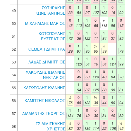
0
1
0
1
1
0
1
ΣΩΤΗΡΑΚΗΣ
49
33
54
27
127
103
16
90
ΚΩΝΣΤΑΝΤΙΝΟΣ
0
1
1
0
+
1
0
50
ΜΙΧΑΗΛΙΔΗΣ ΜΑΡΙΟΣ
43
112
106
68
118
96
15
1
0
1
0
1
0
1
ΚΟΤΟΠΟΥΛΗΣ
51
72
36
122
11
84
37
85
ΕΥΣΤΡΑΤΙΟΣ
0
1
1
½
½
1
52
ΘΕΜΕΛΗ ΔΗΜΗΤΡΑ
29
97
95
65
39
79
1
1
0
0
1
1
53
ΛΑΔΑΣ ΔΗΜΗΤΡΙΟΣ
123
54
16
34
124
99
0
0
1
0
1
1
ΦΑΚΟΥΔΗΣ ΙΩΑΝΝΗΣ
54
49
53
129
48
84
78
ΝΕΚΤΑΡΙΟΣ
1
0
1
0
1
1
55
ΚΑΤΩΠΟΔΗΣ ΙΩΑΝΝΗΣ
94
37
125
38
98
81
½
0
1
½
0
1
1
56
ΚΑΜΙΤΣΗΣ ΝΙΚΟΛΑΟΣ
76
68
138
38
44
80
94
1
1
0
0
1
0
1
57
ΔΙΑΜΑΝΤΗΣ ΓΕΩΡΓΙΟΣ
134
76
19
30
81
40
89
½
0
1
1
0
1
½
ΤΣΙΛΙΜΙΓΚΑΚΗΣ
58
82
37
136
114
22
108
45
ΧΡΗΣΤΟΣ