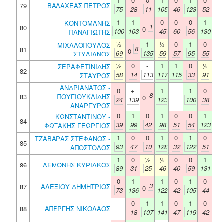
1
0
0
1
0
1
0
79
ΒΑΛΑΧΕΑΣ ΠΕΤΡΟΣ
75
28
11
105
46
123
52
1
1
0
0
0
1
ΚΟΝΤΟΜΑΝΗΣ
1
80
0
100
103
45
60
56
130
ΠΑΝΑΓΙΩΤΗΣ
½
1
½
0
1
0
ΜΙΧΑΛΟΠΟΥΛΟΣ
8
81
0
69
135
59
57
95
55
ΣΤΥΛΙΑΝΟΣ
½
0
-
1
1
0
½
ΣΕΡΑΦΕΤΙΝΙΔΗΣ
82
58
14
113
117
115
33
91
ΣΤΑΥΡΟΣ
ΑΝΔΡΙΑΝΑΤΟΣ -
0
+
1
1
0
8
83
ΠΟΥΓΙΟΥΚΛΙΔΗΣ
0
24
139
123
100
38
ΑΝΑΡΓΥΡΟΣ
0
1
0
1
0
0
1
ΚΩΝΣΤΑΝΤΙΝΟΥ -
84
39
99
42
98
51
54
123
ΦΩΤΑΚΗΣ ΓΕΩΡΓΙΟΣ
1
0
0
1
0
1
0
ΤΖΑΒΑΡΑΣ ΣΤΕΦΑΝΟΣ -
85
93
47
10
128
32
122
51
ΑΠΟΣΤΟΛΟΣ
1
0
½
½
0
0
1
86
ΛΕΜΟΝΗΣ ΚΥΡΙΑΚΟΣ
89
31
25
46
40
59
131
0
1
1
0
1
0
3
87
ΑΛΕΞΙΟΥ ΔΗΜΗΤΡΙΟΣ
0
73
136
122
42
105
44
0
1
1
0
1
0
88
ΑΠΕΡΓΗΣ ΝΙΚΟΛΑΟΣ
18
107
141
47
119
42