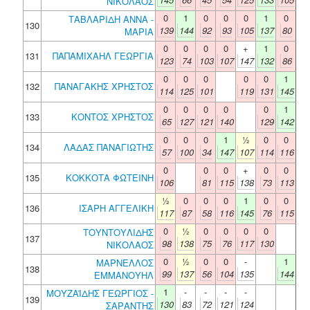
ΝΙΚΟΛΑΟΣ
0
1
0
0
0
1
0
ΤΑΒΛΑΡΙΔΗ ΑΝΝΑ -
130
139
144
92
93
105
137
80
ΜΑΡΙΑ
0
0
0
0
+
1
0
131
ΠΑΠΑΜΙΧΑΗΛ ΓΕΩΡΓΙΑ
123
74
103
107
147
132
86
0
0
0
0
0
1
132
ΠΑΝΑΓΑΚΗΣ ΧΡΗΣΤΟΣ
114
125
101
119
131
145
0
0
0
0
0
1
133
ΚΟΝΤΟΣ ΧΡΗΣΤΟΣ
65
127
121
140
129
142
0
0
0
1
½
0
0
134
ΛΑΔΑΣ ΠΑΝΑΓΙΩΤΗΣ
57
100
34
147
107
114
116
0
0
0
+
0
0
135
ΚΟΚΚΟΤΑ ΦΩΤΕΙΝΗ
106
81
115
138
73
113
½
0
0
0
1
0
0
136
ΙΣΑΡΗ ΑΓΓΕΛΙΚΗ
117
87
58
116
145
76
115
0
½
0
0
0
0
ΤΟΥΝΤΟΥΛΙΔΗΣ
137
98
138
75
76
117
130
ΝΙΚΟΛΑΟΣ
0
½
0
0
-
1
ΜΑΡΝΕΛΛΟΣ
138
99
137
56
104
135
144
ΕΜΜΑΝΟΥΗΛ
1
-
-
-
-
ΜΟΥΖΑΪΔΗΣ ΓΕΩΡΓΙΟΣ -
139
130
83
72
121
124
ΣΑΡΑΝΤΗΣ