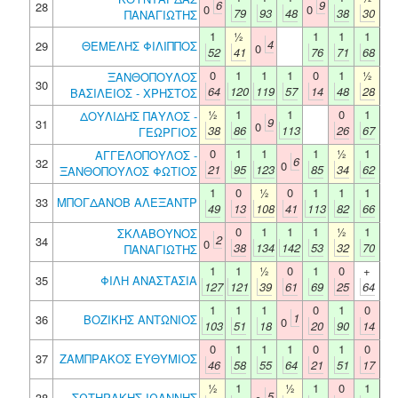
6
9
28
0
0
79
93
48
38
30
ΠΑΝΑΓΙΩΤΗΣ
1
½
1
1
1
4
29
ΘΕΜΕΛΗΣ ΦΙΛΙΠΠΟΣ
0
52
41
76
71
68
0
1
1
1
0
1
½
ΞΑΝΘΟΠΟΥΛΟΣ
30
64
120
119
57
14
48
28
ΒΑΣΙΛΕΙΟΣ - ΧΡΗΣΤΟΣ
½
1
1
0
1
ΔΟΥΛΙΔΗΣ ΠΑΥΛΟΣ -
9
31
0
38
86
113
26
67
ΓΕΩΡΓΙΟΣ
0
1
1
1
½
1
ΑΓΓΕΛΟΠΟΥΛΟΣ -
6
32
0
21
95
123
85
34
62
ΞΑΝΘΟΠΟΥΛΟΣ ΦΩΤΙΟΣ
1
0
½
0
1
1
1
33
ΜΠΟΓΔΑΝΟΒ ΑΛΕΞΑΝΤΡ
49
13
108
41
113
82
66
0
1
1
1
½
1
ΣΚΛΑΒΟΥΝΟΣ
2
34
0
38
134
142
53
32
70
ΠΑΝΑΓΙΩΤΗΣ
1
1
½
0
1
0
+
35
ΦΙΛΗ ΑΝΑΣΤΑΣΙΑ
127
121
39
61
69
25
64
1
1
1
0
1
0
1
36
ΒΟΖΙΚΗΣ ΑΝΤΩΝΙΟΣ
0
103
51
18
20
90
14
0
1
1
1
0
1
0
37
ΖΑΜΠΡΑΚΟΣ ΕΥΘΥΜΙΟΣ
46
58
55
64
21
51
17
½
1
½
1
0
1
5
38
ΣΩΤΗΡΑΚΗΣ ΙΩΑΝΝΗΣ