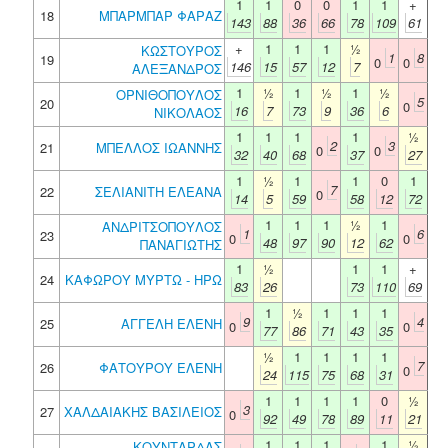
1
1
0
0
1
1
+
18
ΜΠΑΡΜΠΑΡ ΦΑΡΑΖ
143
88
36
66
78
109
61
+
1
1
1
½
ΚΩΣΤΟΥΡΟΣ
1
8
19
0
0
146
15
57
12
7
ΑΛΕΞΑΝΔΡΟΣ
1
½
1
½
1
½
ΟΡΝΙΘΟΠΟΥΛΟΣ
5
20
0
16
7
73
9
36
6
ΝΙΚΟΛΑΟΣ
1
1
1
1
½
2
3
21
ΜΠΕΛΛΟΣ ΙΩΑΝΝΗΣ
0
0
32
40
68
37
27
1
½
1
1
0
1
7
22
ΣΕΛΙΑΝΙΤΗ ΕΛΕΑΝΑ
0
14
5
59
58
12
72
1
1
1
½
1
ΑΝΔΡΙΤΣΟΠΟΥΛΟΣ
1
6
23
0
0
48
97
90
12
62
ΠΑΝΑΓΙΩΤΗΣ
1
½
1
1
+
24
ΚΑΦΩΡΟΥ ΜΥΡΤΩ - ΗΡΩ
83
26
73
110
69
1
½
1
1
1
9
4
25
ΑΓΓΕΛΗ ΕΛΕΝΗ
0
0
77
86
71
43
35
½
1
1
1
1
7
26
ΦΑΤΟΥΡΟΥ ΕΛΕΝΗ
0
24
115
75
68
31
1
1
1
1
0
½
3
27
ΧΑΛΔΑΙΑΚΗΣ ΒΑΣΙΛΕΙΟΣ
0
92
49
78
89
11
21
1
1
1
1
½
ΚΟΥΝΤΑΡΔΑΣ