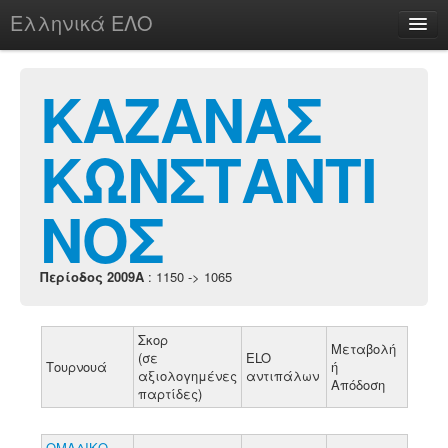
Ελληνικά ΕΛΟ
Περί
ΚΑΖΑΝΑΣ
ΚΩΝΣΤΑΝΤΙ
chesstu.be @ discord
Login
ΝΟΣ
Περίοδος 2009A
: 1150 -> 1065
Σκορ
Μεταβολή
(σε
ELO
Τουρνουά
ή
αξιολογημένες
αντιπάλων
Απόδοση
παρτίδες)
ΟΜΑΔΙΚΟ