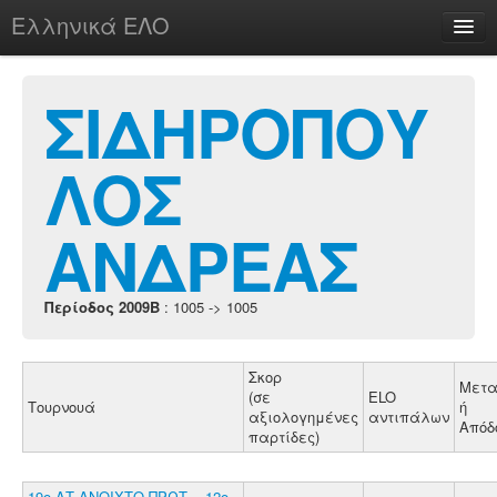
Ελληνικά ΕΛΟ
Περί
ΣΙΔΗΡΟΠΟΥ
ΛΟΣ
chesstu.be @ discord
Login
ΑΝΔΡΕΑΣ
Περίοδος 2009B
: 1005 -> 1005
Σκορ
Μετα
(σε
ELO
Τουρνουά
ή
αξιολογημένες
αντιπάλων
Απόδ
παρτίδες)
19ο ΑΤ.ΑΝΟΙΧΤΟ ΠΡΩΤ. - 12ο