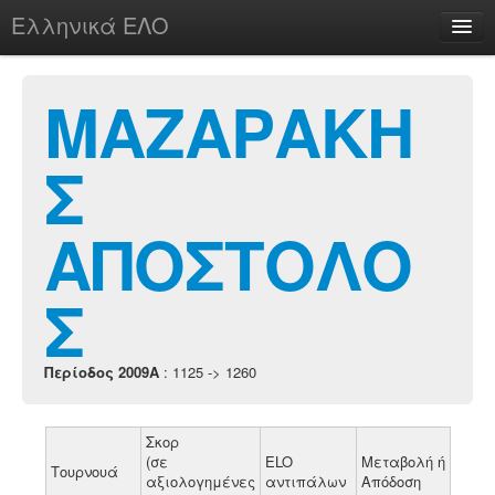
Ελληνικά ΕΛΟ
Περί
ΜΑΖΑΡΑΚΗ
Σ
chesstu.be @ discord
Login
ΑΠΟΣΤΟΛΟ
Σ
Περίοδος 2009A
: 1125 -> 1260
Σκορ
(σε
ELO
Μεταβολή ή
Τουρνουά
αξιολογημένες
αντιπάλων
Απόδοση