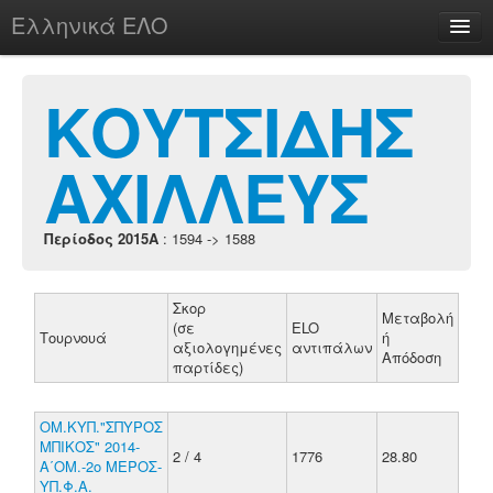
Ελληνικά ΕΛΟ
Περί
ΚΟΥΤΣΙΔΗΣ
ΑΧΙΛΛΕΥΣ
chesstu.be @ discord
Login
Περίοδος 2015A
: 1594 -> 1588
Σκορ
Μεταβολή
(σε
ELO
Τουρνουά
ή
αξιολογημένες
αντιπάλων
Απόδοση
παρτίδες)
ΟΜ.ΚΥΠ."ΣΠΥΡΟΣ
ΜΠΙΚΟΣ" 2014-
2 / 4
1776
28.80
Α΄ΟΜ.-2ο ΜΕΡΟΣ-
ΥΠ.Φ.Α.