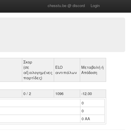
chesstu.be @ discord
Login
Σκορ
(σε
ELO
Μεταβολή ή
αξιολογημένες
αντιπάλων
Απόδοση
παρτίδες)
0 / 2
1096
-12.00
0
0
0 ΑΑ