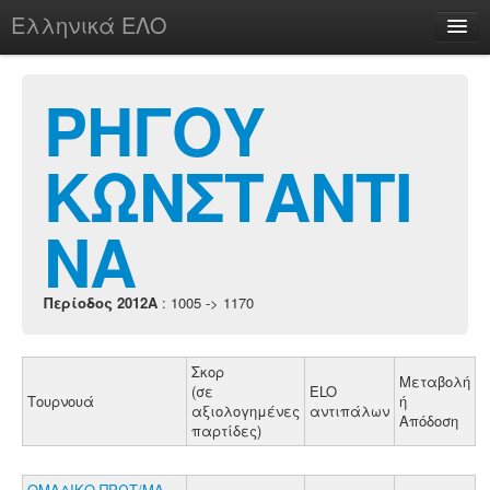
Ελληνικά ΕΛΟ
Περί
ΡΗΓΟΥ
ΚΩΝΣΤΑΝΤΙ
chesstu.be @ discord
Login
ΝΑ
Περίοδος 2012A
: 1005 -> 1170
Σκορ
Μεταβολή
(σε
ELO
Τουρνουά
ή
αξιολογημένες
αντιπάλων
Απόδοση
παρτίδες)
ΟΜΑΔΙΚΟ ΠΡΩΤ/ΜΑ