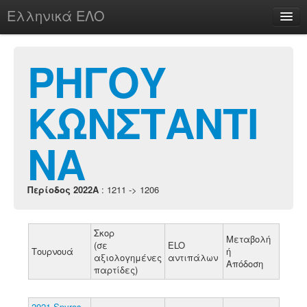
Ελληνικά ΕΛΟ
Περί
ΡΗΓΟΥ
ΚΩΝΣΤΑΝΤΙ
chesstu.be @ discord
Login
ΝΑ
Περίοδος 2022A
: 1211 -> 1206
Σκορ
Μεταβολή
(σε
ELO
Τουρνουά
ή
αξιολογημένες
αντιπάλων
Απόδοση
παρτίδες)
2021 Spyros