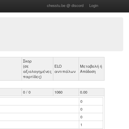
chesstu.be @ discord
Login
Σκορ
(σε
ELO
Μεταβολή ή
αξιολογημένες
αντιπάλων
Απόδοση
παρτίδες)
0 / 0
1060
0.00
0
0
0
1