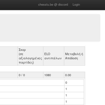
chesstu.be @ discord
Login
Σκορ
(σε
ELO
Μεταβολή ή
αξιολογημένες
αντιπάλων
Απόδοση
παρτίδες)
0 / 0
1080
0.00
0
1
1
1