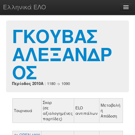
Ελληνικά ΕΛΟ
Περί
ΓΚΟΥΒΑΣ
ΑΛΕΞΑΝΔΡ
chesstu.be @ discord
Login
ΟΣ
Περίοδος 2010A
: 1180 -> 1090
Σκορ
Μεταβολή
(σε
ELO
Τουρνουά
ή
αξιολογημένες
αντιπάλων
Απόδοση
παρτίδες)
4ο ΟΡΕΝ 1800