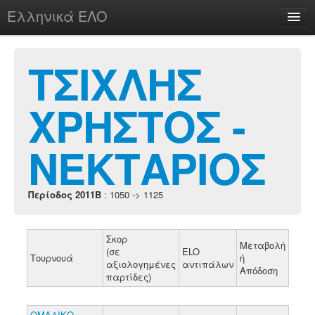
Ελληνικά ΕΛΟ
Περί
ΤΣΙΧΛΗΣ
ΧΡΗΣΤΟΣ -
chesstu.be @ discord
Login
ΝΕΚΤΑΡΙΟΣ
Περίοδος 2011B
: 1050 -> 1125
Σκορ
Μεταβολή
(σε
ELO
Τουρνουά
ή
αξιολογημένες
αντιπάλων
Απόδοση
παρτίδες)
ΟΜΑΔΙΚΟ