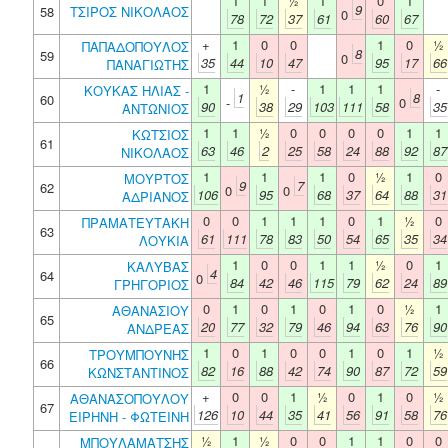
1
1
½
1
0
1
9
58
ΤΣΙΡΟΣ ΝΙΚΟΛΑΟΣ
0
78
72
37
61
60
67
+
1
0
0
1
0
½
ΠΑΠΑΔΟΠΟΥΛΟΣ
8
59
0
35
44
10
47
95
17
66
ΠΑΝΑΓΙΩΤΗΣ
1
½
-
1
1
1
-
ΚΟΥΚΑΣ ΗΛΙΑΣ -
1
8
60
-
0
90
38
29
103
111
58
35
ΑΝΤΩΝΙΟΣ
1
1
½
0
0
0
0
1
1
ΚΩΤΣΙΟΣ
61
63
46
2
25
58
24
88
92
87
ΝΙΚΟΛΑΟΣ
1
1
1
0
½
1
0
ΜΟΥΡΤΟΣ
9
7
62
0
0
106
95
68
37
64
88
31
ΑΔΡΙΑΝΟΣ
0
0
1
1
1
0
1
½
0
ΠΡΑΜΑΤΕΥΤΑΚΗ
63
61
111
78
83
50
54
65
35
34
ΛΟΥΚΙΑ
1
0
0
1
1
½
0
1
ΚΑΛΥΒΑΣ
4
64
0
84
42
46
115
79
62
24
89
ΓΡΗΓΟΡΙΟΣ
0
1
0
1
0
1
0
½
1
ΑΘΑΝΑΣΙΟΥ
65
20
77
32
79
46
94
63
76
90
ΑΝΔΡΕΑΣ
1
0
1
0
0
1
0
1
½
ΤΡΟΥΜΠΟΥΝΗΣ
66
82
16
88
42
74
90
87
72
59
ΚΩΝΣΤΑΝΤΙΝΟΣ
+
0
0
1
½
0
1
0
½
ΑΘΑΝΑΣΟΠΟΥΛΟΥ
67
126
10
44
35
41
56
91
58
76
ΕΙΡΗΝΗ - ΦΩΤΕΙΝΗ
½
1
½
0
0
1
1
0
0
ΜΠΟΥΛΑΜΑΤΣΗΣ