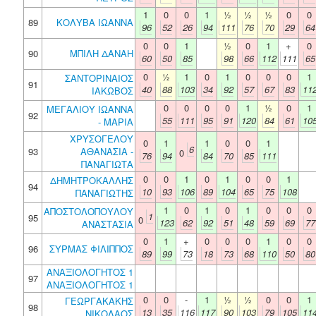
1
0
0
1
½
½
½
0
0
89
ΚΟΛΥΒΑ ΙΩΑΝΝΑ
96
52
26
94
111
76
70
29
64
0
0
1
½
0
1
+
0
90
ΜΠΙΛΗ ΔΑΝΑΗ
60
50
85
98
66
112
111
65
0
½
1
0
1
0
0
0
1
ΣΑΝΤΟΡΙΝΑΙΟΣ
91
40
88
103
34
92
57
67
83
11
ΙΑΚΩΒΟΣ
0
0
0
0
1
½
0
1
ΜΕΓΑΛΙΟΥ ΙΩΑΝΝΑ
92
55
111
95
91
120
84
61
10
- ΜΑΡΙΑ
ΧΡΥΣΟΓΕΛΟΥ
0
1
1
0
0
1
6
93
ΑΘΑΝΑΣΙΑ -
0
76
94
84
70
85
111
ΠΑΝΑΓΙΩΤΑ
0
0
1
0
1
0
0
1
ΔΗΜΗΤΡΟΚΑΛΛΗΣ
94
10
93
106
89
104
65
75
108
ΠΑΝΑΓΙΩΤΗΣ
1
0
1
0
1
0
0
0
ΑΠΟΣΤΟΛΟΠΟΥΛΟΥ
1
95
0
123
62
92
51
48
59
69
77
ΑΝΑΣΤΑΣΙΑ
0
1
+
0
0
0
1
0
0
96
ΣΥΡΜΑΣ ΦΙΛΙΠΠΟΣ
89
99
73
18
73
68
110
50
80
ΑΝΑΞΙΟΛΟΓΗΤΟΣ 1
97
ΑΝΑΞΙΟΛΟΓΗΤΟΣ 1
0
0
-
1
½
½
0
0
1
ΓΕΩΡΓΑΚΑΚΗΣ
98
13
35
116
117
90
103
79
105
11
ΝΙΚΟΛΑΟΣ