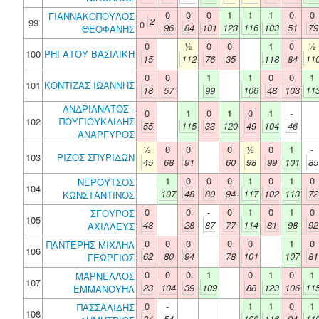
0
0
0
1
1
1
0
0
ΓΙΑΝΝΑΚΟΠΟΥΛΟΣ
2
99
0
96
84
101
123
116
103
51
79
ΘΕΟΦΑΝΗΣ
0
½
0
0
1
0
½
100
ΡΗΓΑΤΟΥ ΒΑΣΙΛΙΚΗ
15
112
76
35
118
84
11
0
0
1
1
0
0
1
101
ΚΟΝΤΙΖΑΣ ΙΩΑΝΝΗΣ
18
57
99
106
48
103
11
ΑΝΔΡΙΑΝΑΤΟΣ -
0
1
0
1
0
1
-
102
ΠΟΥΓΙΟΥΚΛΙΔΗΣ
55
115
33
120
49
104
46
ΑΝΑΡΓΥΡΟΣ
½
0
0
0
½
0
1
-
103
ΡΙΖΟΣ ΣΠΥΡΙΔΩΝ
45
68
91
60
98
99
101
85
1
0
0
0
1
0
1
0
ΝΕΡΟΥΤΣΟΣ
104
107
48
80
94
117
102
113
72
ΚΩΝΣΤΑΝΤΙΝΟΣ
0
0
-
0
1
0
1
0
ΣΓΟΥΡΟΣ
105
48
28
87
77
114
81
98
92
ΑΧΙΛΛΕΥΣ
0
0
0
0
0
1
0
ΠΑΝΤΕΡΗΣ ΜΙΧΑΗΛ
106
62
80
94
78
101
107
81
ΓΕΩΡΓΙΟΣ
0
0
0
1
0
1
0
1
ΜΑΡΝΕΛΛΟΣ
107
23
104
39
109
88
123
106
11
ΕΜΜΑΝΟΥΗΛ
0
-
1
1
0
1
ΠΑΣΣΑΛΙΔΗΣ
108
24
54
109
116
94
11