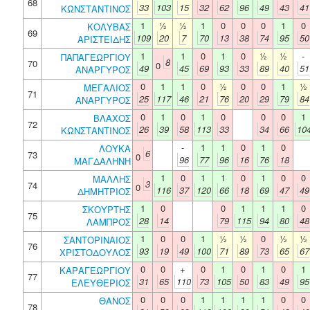
68
33
103
15
32
62
96
49
43
41
ΚΩΝΣΤΑΝΤΙΝΟΣ
1
½
½
1
0
0
0
1
0
ΚΟΛΥΒΑΣ
69
109
20
7
70
13
38
74
95
50
ΑΡΙΣΤΕΙΔΗΣ
1
1
0
1
0
½
½
-
ΠΑΠΑΓΕΩΡΓΙΟΥ
8
70
0
49
45
69
93
33
89
40
51
ΑΝΑΡΓΥΡΟΣ
0
1
1
0
½
0
0
1
½
ΜΕΓΑΛΙΟΣ
71
25
117
46
21
76
20
29
79
84
ΑΝΑΡΓΥΡΟΣ
0
1
0
1
0
0
0
1
ΒΛΑΧΟΣ
72
26
39
58
113
33
34
66
10
ΚΩΝΣΤΑΝΤΙΝΟΣ
-
1
1
0
1
0
ΛΟΥΚΑ
6
73
0
96
77
96
16
76
18
ΜΑΓΔΑΛΗΝΗ
1
0
1
1
0
1
0
0
ΜΑΛΛΗΣ
3
74
0
116
37
120
66
18
69
47
49
ΔΗΜΗΤΡΙΟΣ
1
0
0
1
1
1
0
ΣΚΟΥΡΤΗΣ
75
28
14
79
115
94
80
48
ΛΑΜΠΡΟΣ
1
0
0
1
½
½
0
½
½
ΣΑΝΤΟΡΙΝΑΙΟΣ
76
93
19
49
100
71
89
73
65
67
ΧΡΙΣΤΟΔΟΥΛΟΣ
0
0
+
0
1
0
1
0
1
ΚΑΡΑΓΕΩΡΓΙΟΥ
77
31
65
110
73
105
50
83
49
95
ΕΛΕΥΘΕΡΙΟΣ
0
0
0
1
1
1
1
0
0
ΘΑΝΟΣ
78