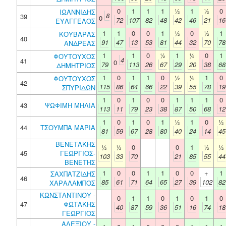
0
1
1
1
½
1
½
0
ΙΩΑΝΝΙΔΗΣ
8
39
0
72
107
82
48
42
46
21
16
ΕΥΑΓΓΕΛΟΣ
1
1
0
0
1
½
0
½
1
ΚΟΥΒΑΡΑΣ
40
91
47
13
53
81
44
32
70
78
ΑΝΔΡΕΑΣ
1
1
0
½
1
½
0
1
ΦΟΥΤΟΥΧΟΣ
4
41
0
79
113
26
67
29
20
38
68
ΔΗΜΗΤΡΙΟΣ
1
0
1
1
0
½
½
1
0
ΦΟΥΤΟΥΧΟΣ
42
115
86
64
66
22
39
55
78
19
ΣΠΥΡΙΔΩΝ
1
0
1
0
0
1
1
1
0
43
ΨΩΦΙΜΗ ΜΗΛΙΑ
113
11
79
23
38
87
50
68
12
1
0
1
0
1
½
1
0
½
44
ΤΣΟΥΜΠΑ ΜΑΡΙΑ
81
59
67
28
80
40
24
14
45
ΒΕΝΕΤΑΚΗΣ
½
½
0
0
1
½
½
45
ΓΕΩΡΓΙΟΣ-
103
33
70
21
85
55
44
ΒΕΝΕΤΗΣ
1
0
0
1
1
0
0
+
1
ΣΑΧΠΑΤΖΙΔΗΣ
46
85
61
71
64
65
27
39
102
82
ΧΑΡΑΛΑΜΠΟΣ
ΚΩΝΣΤΑΝΤΙΝΟΥ -
0
1
1
0
1
0
1
0
47
ΦΩΤΑΚΗΣ
40
87
59
36
51
16
74
18
ΓΕΩΡΓΙΟΣ
ΑΛΕΞΙΟΥ -