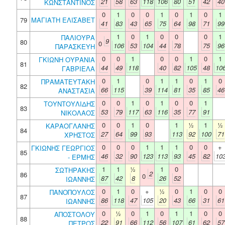
21
58
63
118
106
80
51
42
40
ΚΩΝΣΤΑΝΤΙΝΟΣ
0
1
0
0
1
0
1
0
1
79
ΜΑΓΙΑΤΗ ΕΛΙΣΑΒΕΤ
41
83
43
65
75
64
98
71
99
1
0
1
0
0
0
1
ΠΑΛΙΟΥΡΑ
9
80
0
106
53
104
44
78
75
96
ΠΑΡΑΣΚΕΥΗ
0
0
1
0
0
1
0
1
ΓΚΙΩΝΗ ΟΥΡΑΝΙΑ
81
44
49
118
40
82
105
48
10
ΓΑΒΡΙΕΛΑ
0
1
0
1
1
0
1
0
ΠΡΑΜΑΤΕΥΤΑΚΗ
82
66
115
39
114
81
35
85
46
ΑΝΑΣΤΑΣΙΑ
0
0
1
0
1
0
0
1
ΤΟΥΝΤΟΥΛΙΔΗΣ
83
53
79
117
63
116
35
77
91
ΝΙΚΟΛΑΟΣ
0
0
1
0
1
½
1
½
ΚΑΡΑΟΓΛΑΝΗΣ
84
27
64
99
93
113
92
100
71
ΧΡΗΣΤΟΣ
0
0
0
1
1
1
0
0
+
ΓΚΙΩΝΗΣ ΓΕΩΡΓΙΟΣ
85
46
32
90
123
113
93
45
82
10
- ΕΡΜΗΣ
1
1
½
1
0
ΣΩΤΗΡΑΚΗΣ
2
86
0
87
42
8
26
52
ΙΩΑΝΝΗΣ
0
1
0
+
½
0
1
0
0
ΠΑΝΟΠΟΥΛΟΣ
87
86
118
47
105
20
43
66
31
61
ΙΩΑΝΝΗΣ
0
½
0
1
0
1
1
0
0
ΑΠΟΣΤΟΛΟΥ
88
22
91
66
112
56
107
61
62
57
ΠΕΤΡΟΣ