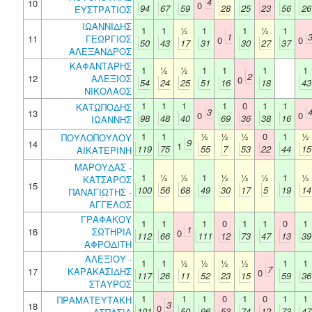
4
10
0
94
67
59
28
25
23
56
26
ΕΥΣΤΡΑΤΙΟΣ
ΙΩΑΝΝΙΔΗΣ
1
1
½
1
1
½
1
1
11
ΓΕΩΡΓΙΟΣ
0
0
50
43
17
31
30
27
37
ΑΛΕΞΑΝΔΡΟΣ
ΚΑΦΑΝΤΑΡΗΣ
1
½
½
1
1
1
1
2
12
ΑΛΕΞΙΟΣ
0
54
24
25
51
16
18
43
ΝΙΚΟΛΑΟΣ
1
1
1
1
0
1
1
ΚΑΤΩΠΟΔΗΣ
3
13
0
0
98
48
40
69
36
38
16
ΙΩΑΝΝΗΣ
1
1
½
½
½
0
1
½
ΠΟΥΛΟΠΟΥΛΟΥ
9
14
1
119
75
55
7
53
22
44
15
ΑΙΚΑΤΕΡΙΝΗ
ΜΑΡΟΥΔΑΣ -
1
½
½
1
½
½
½
1
½
ΚΑΤΣΑΡΟΣ
15
100
56
68
49
30
17
5
19
14
ΠΑΝΑΓΙΩΤΗΣ -
ΑΓΓΕΛΟΣ
ΓΡΑΦΑΚΟΥ
1
1
1
0
1
1
0
1
1
16
ΣΩΤΗΡΙΑ
0
112
66
111
12
73
47
13
39
ΑΦΡΟΔΙΤΗ
ΑΛΕΞΙΟΥ -
1
1
½
½
½
½
1
1
7
17
ΚΑΡΑΚΑΣΙΔΗΣ
0
117
26
11
52
23
15
59
36
ΣΤΑΥΡΟΣ
1
1
1
0
1
0
1
1
ΠΡΑΜΑΤΕΥΤΑΚΗ
3
18
0
101
50
96
53
74
12
73
47