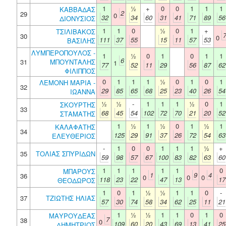
1
½
+
0
0
1
1
1
ΚΑΒΒΑΔΑΣ
2
29
0
32
34
60
31
41
71
89
56
ΔΙΟΝΥΣΙΟΣ
1
1
0
½
0
1
+
ΤΣΙΛΙΒΑΚΟΣ
30
0
111
37
55
15
11
57
53
ΒΑΣΙΛΗΣ
ΛΥΜΠΕΡΟΠΟΥΛΟΣ -
1
½
0
1
0
1
1
6
31
ΜΠΟΥΝΤΑΛΗΣ
1
77
52
11
29
56
87
62
ΦΙΛΙΠΠΟΣ
0
1
1
1
½
0
1
0
1
ΛΕΜΟΝΗ ΜΑΡΙΑ -
32
29
85
65
68
25
23
40
26
54
ΙΩΑΝΝΑ
½
½
-
1
1
1
½
0
1
ΣΚΟΥΡΤΗΣ
33
68
45
54
102
72
70
21
20
52
ΣΤΑΜΑΤΗΣ
1
½
1
½
0
1
½
1
ΚΑΛΑΦΑΤΗΣ
34
125
29
91
37
26
72
54
63
ΕΛΕΥΘΕΡΙΟΣ
-
1
0
0
1
1
1
½
+
35
ΤΟΛΙΑΣ ΣΠΥΡΙΔΩΝ
59
98
57
67
100
83
82
63
60
1
1
1
1
1
0
ΜΠΑΡΟΥΣ
1
9
4
36
0
0
0
118
23
22
47
13
17
ΘΕΟΔΩΡΟΣ
1
0
1
½
½
1
1
0
-
37
ΤΖΙΩΤΗΣ ΗΛΙΑΣ
57
30
74
58
34
62
25
11
21
1
½
½
1
1
0
1
0
ΜΑΥΡΟΥΔΕΑΣ
7
38
0
109
60
20
43
69
13
41
25
ΔΗΜΗΤΡΙΟΣ