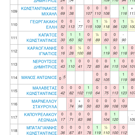
ΔΗΜΗΤΡΙΟΣ
0
0
0
0
0
1
+
ΚΩΝΣΤΑΝΤΙΝΑΚΟΣ
109
69
38
107
110
108
116
11
ΜΙΧΑΗΛ
0
0
-
0
1
½
0
1
½
ΓΕΩΡΓΑΚΑΚΗ
110
52
113
77
115
109
118
96
120
10
ΕΛΛΗ
0
1
1
0
½
0
0
-
ΚΑΠΑΤΟΣ
111
30
63
92
16
89
60
93
90
ΚΩΝΣΤΑΝΤΙΝΟΣ
0
0
½
0
1
0
1
0
ΚΑΡΑΟΓΛΑΝΗΣ
112
16
28
100
88
119
90
118
91
ΙΓΝΑΤΙΟΣ
0
1
0
0
0
0
1
0
0
ΝΕΡΟΥΤΣΟΣ
113
43
110
41
72
85
84
115
104
10
ΔΗΜΗΤΡΙΟΣ
0
0
1
0
5
114
ΜΑΝΟΣ ΑΝΤΩΝΙΟΣ
0
82
105
119
98
0
0
0
1
0
0
0
1
0
ΜΑΛΑΒΕΤΑΣ
115
42
82
102
110
64
75
113
123
10
ΚΩΝΣΤΑΝΤΙΝΟΣ
0
+
0
0
0
0
0
ΜΑΡΝΕΛΛΟΥ
116
74
98
50
83
99
108
109
ΣΤΑΥΡΟΥΛΑ
0
0
0
0
0
1
-
ΚΑΠΟΥΡΕΛΑΚΟΥ
117
17
71
83
98
104
120
10
ΛΕΩΝΙΔΙΑ
0
0
0
0
1
½
0
0
ΜΠΑΤΑΓΙΑΝΝΗΣ
118
36
87
81
78
119
110
100
112
ΚΩΝΣΤΑΝΤΙΝΟΣ