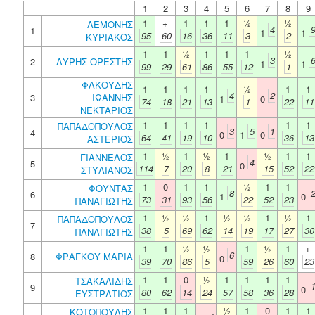
1
2
3
4
5
6
7
8
9
1
+
1
1
1
½
½
ΛΕΜΟΝΗΣ
4
1
1
1
95
60
16
36
11
3
2
ΚΥΡΙΑΚΟΣ
1
1
½
1
1
1
½
3
2
ΛΥΡΗΣ ΟΡΕΣΤΗΣ
1
1
99
29
61
86
55
12
1
ΦΑΚΟΥΔΗΣ
1
1
1
1
½
1
1
4
2
3
ΙΩΑΝΝΗΣ
1
0
74
18
21
13
1
22
11
ΝΕΚΤΑΡΙΟΣ
1
1
1
1
1
1
ΠΑΠΑΔΟΠΟΥΛΟΣ
3
5
1
4
0
1
0
64
41
19
10
36
13
ΑΣΤΕΡΙΟΣ
1
½
1
½
1
½
1
1
ΓΙΑΝΝΕΛΟΣ
4
5
0
114
7
20
8
21
15
52
22
ΣΤΥΛΙΑΝΟΣ
1
0
1
1
½
1
1
ΦΟΥΝΤΑΣ
8
6
1
0
73
31
93
56
22
52
23
ΠΑΝΑΓΙΩΤΗΣ
1
½
½
1
½
½
1
½
1
ΠΑΠΑΔΟΠΟΥΛΟΣ
7
38
5
69
62
14
19
17
27
30
ΠΑΝΑΓΙΩΤΗΣ
1
1
½
½
1
½
1
+
6
8
ΦΡΑΓΚΟΥ ΜΑΡΙΑ
0
39
70
86
5
59
26
60
23
1
1
0
½
1
1
1
1
ΤΣΑΚΑΛΙΔΗΣ
9
0
80
62
14
24
57
58
36
28
ΕΥΣΤΡΑΤΙΟΣ
1
1
1
½
1
0
1
1
ΚΟΤΟΠΟΥΛΗΣ