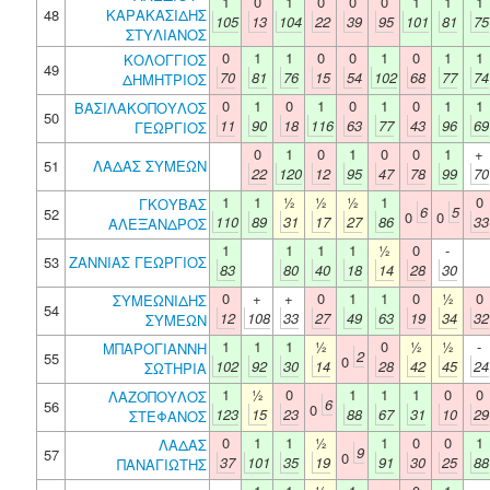
1
0
1
0
0
0
1
1
1
48
ΚΑΡΑΚΑΣΙΔΗΣ
105
13
104
22
39
95
101
81
75
ΣΤΥΛΙΑΝΟΣ
0
1
1
0
0
1
0
1
1
ΚΟΛΟΓΓΙΟΣ
49
70
81
76
15
54
102
68
77
74
ΔΗΜΗΤΡΙΟΣ
0
1
0
1
0
1
0
1
1
ΒΑΣΙΛΑΚΟΠΟΥΛΟΣ
50
11
90
18
116
63
77
43
96
69
ΓΕΩΡΓΙΟΣ
0
1
0
1
0
0
1
+
51
ΛΑΔΑΣ ΣΥΜΕΩΝ
22
120
12
95
47
78
99
70
1
1
½
½
½
1
0
ΓΚΟΥΒΑΣ
6
5
52
0
0
110
89
31
17
27
86
33
ΑΛΕΞΑΝΔΡΟΣ
1
1
1
1
½
0
-
53
ΖΑΝΝΙΑΣ ΓΕΩΡΓΙΟΣ
83
80
40
18
14
28
30
0
+
+
0
1
1
0
½
0
ΣΥΜΕΩΝΙΔΗΣ
54
12
108
33
27
49
63
19
34
32
ΣΥΜΕΩΝ
1
1
1
½
0
½
½
-
ΜΠΑΡΟΓΙΑΝΝΗ
2
55
0
102
92
30
14
28
42
45
24
ΣΩΤΗΡΙΑ
1
½
0
1
1
1
0
0
ΛΑΖΟΠΟΥΛΟΣ
6
56
0
123
15
23
88
67
31
10
29
ΣΤΕΦΑΝΟΣ
0
1
1
½
1
0
0
1
ΛΑΔΑΣ
9
57
0
37
101
35
19
91
30
25
88
ΠΑΝΑΓΙΩΤΗΣ