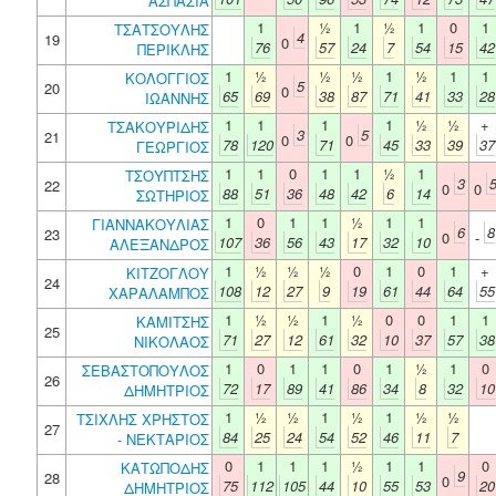
ΑΣΠΑΣΙΑ
1
½
1
½
1
0
1
ΤΣΑΤΣΟΥΛΗΣ
4
19
0
76
57
24
7
54
15
42
ΠΕΡΙΚΛΗΣ
1
½
½
½
1
½
1
1
ΚΟΛΟΓΓΙΟΣ
5
20
0
65
69
38
87
71
41
33
28
ΙΩΑΝΝΗΣ
1
1
1
1
½
½
+
ΤΣΑΚΟΥΡΙΔΗΣ
3
5
21
0
0
78
120
71
45
33
39
37
ΓΕΩΡΓΙΟΣ
1
1
0
1
1
½
1
ΤΣΟΥΠΤΣΗΣ
3
22
0
0
88
51
36
48
42
6
14
ΣΩΤΗΡΙΟΣ
1
0
1
1
½
1
1
ΓΙΑΝΝΑΚΟΥΛΙΑΣ
6
8
23
0
-
107
36
56
43
17
32
10
ΑΛΕΞΑΝΔΡΟΣ
1
½
½
½
0
1
0
1
+
ΚΙΤΖΟΓΛΟΥ
24
108
12
27
9
19
61
44
64
55
ΧΑΡΑΛΑΜΠΟΣ
1
½
½
1
½
0
0
1
1
ΚΑΜΙΤΣΗΣ
25
71
27
12
61
32
10
37
57
38
ΝΙΚΟΛΑΟΣ
1
0
1
1
0
1
½
1
0
ΣΕΒΑΣΤΟΠΟΥΛΟΣ
26
72
17
89
41
86
34
8
32
10
ΔΗΜΗΤΡΙΟΣ
1
½
½
1
½
1
½
½
ΤΣΙΧΛΗΣ ΧΡΗΣΤΟΣ
27
84
25
24
54
52
46
11
7
- ΝΕΚΤΑΡΙΟΣ
0
1
1
1
½
1
1
0
ΚΑΤΩΠΟΔΗΣ
9
28
0
75
112
105
44
10
55
53
20
ΔΗΜΗΤΡΙΟΣ