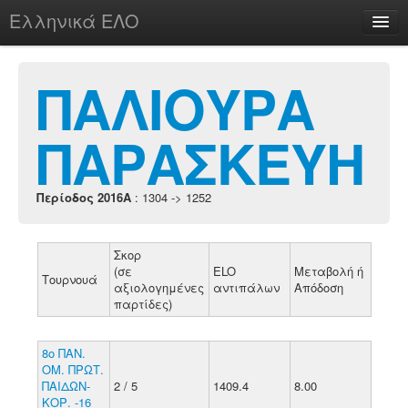
Ελληνικά ΕΛΟ
Περί
ΠΑΛΙΟΥΡΑ
ΠΑΡΑΣΚΕΥΗ
chesstu.be @ discord
Login
Περίοδος 2016A
: 1304 -> 1252
Σκορ
(σε
ELO
Μεταβολή ή
Τουρνουά
αξιολογημένες
αντιπάλων
Απόδοση
παρτίδες)
8ο ΠΑΝ.
ΟΜ. ΠΡΩΤ.
ΠΑΙΔΩΝ-
2 / 5
1409.4
8.00
ΚΟΡ. -16