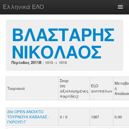
Ελληνικά ΕΛΟ
Περί
ΒΛΑΣΤΑΡΗΣ
ΝΙΚΟΛΑΟΣ
chesstu.be @ discord
Login
Περίοδος 2011B
: 1010 -> 1010
Σκορ
Μεταβο
(σε
ELO
Τουρνουά
ή
αξιολογημένες
αντιπάλων
Απόδοσ
παρτίδες)
20ό ΟΡΕΝ ΑΝΟΙΧΤΟ
ΤΟΥΡΝΟΥΑ ΚΑΒΑΛΑΣ -
0 / 0
1367
0.00
ΓΚΡΟΥΠ Γ΄