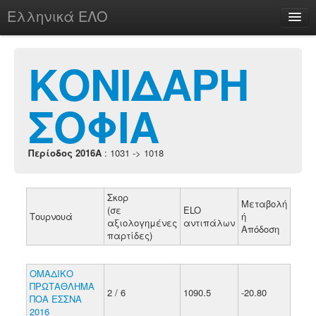
Ελληνικά ΕΛΟ
Περί
ΚΟΝΙΔΑΡΗ
ΣΟΦΙΑ
chesstu.be @ discord
Login
Περίοδος 2016A
: 1031 -> 1018
Σκορ
Μεταβολή
(σε
ELO
Τουρνουά
ή
αξιολογημένες
αντιπάλων
Απόδοση
παρτίδες)
ΟΜΑΔΙΚΟ
ΠΡΩΤΑΘΛΗΜΑ
2 / 6
1090.5
-20.80
ΠΟΑ ΕΣΣΝΑ
2016