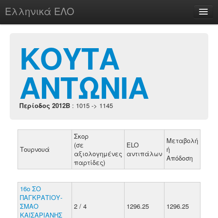
Ελληνικά ΕΛΟ
Περί
ΚΟΥΤΑ
ΑΝΤΩΝΙΑ
chesstu.be @ discord
Login
Περίοδος 2012B
: 1015 -> 1145
Σκορ
Μεταβολή
(σε
ELO
Τουρνουά
ή
αξιολογημένες
αντιπάλων
Απόδοση
παρτίδες)
16ο ΣΟ
ΠΑΓΚΡΑΤΙΟΥ-
ΣΜΑΟ
2 / 4
1296.25
1296.25
ΚΑΙΣΑΡΙΑΝΗΣ