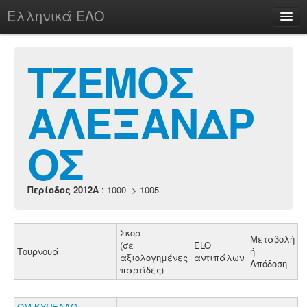
Ελληνικά ΕΛΟ
Περί
ΤΖΕΜΟΣ
ΑΛΕΞΑΝΔΡ
chesstu.be @ discord
Login
ΟΣ
Περίοδος 2012A
: 1000 -> 1005
Σκορ
Μεταβολή
(σε
ELO
Τουρνουά
ή
αξιολογημένες
αντιπάλων
Απόδοση
παρτίδες)
ΟΜ.ΚΥΠΕΛΛΟ