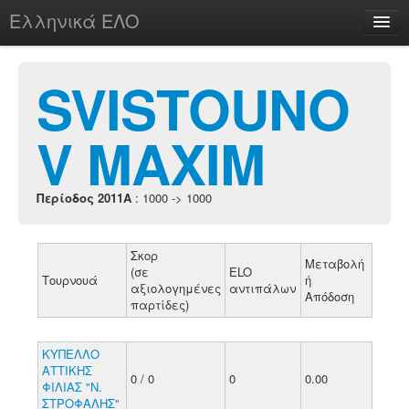
Ελληνικά ΕΛΟ
Περί
SVISTOUNO
V MAXIM
chesstu.be @ discord
Login
Περίοδος 2011A
: 1000 -> 1000
Σκορ
Μεταβολή
(σε
ELO
Τουρνουά
ή
αξιολογημένες
αντιπάλων
Απόδοση
παρτίδες)
ΚΥΠΕΛΛΟ
ΑΤΤΙΚΗΣ
0 / 0
0
0.00
ΦΙΛΙΑΣ "Ν.
ΣΤΡΟΦΑΛΗΣ"