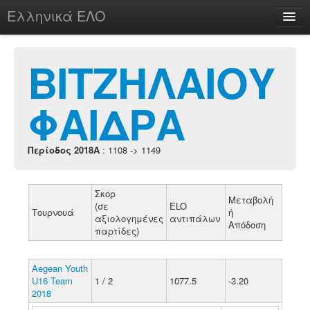
Ελληνικά ΕΛΟ
Περί
ΒΙΤΖΗΛΑΙΟΥ
ΦΑΙΔΡΑ
chesstu.be @ discord
Login
Περίοδος 2018A
: 1108 -> 1149
Σκορ
Μεταβολή
(σε
ELO
Τουρνουά
ή
αξιολογημένες
αντιπάλων
Απόδοση
παρτίδες)
Aegean Youth
U16 Team
1 / 2
1077.5
-3.20
2018