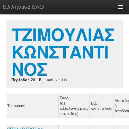
Ελληνικά ΕΛΟ
Περί
ΤΖΙΜΟΥΛΙΑΣ
ΚΩΝΣΤΑΝΤΙ
chesstu.be @ discord
Login
ΝΟΣ
Περίοδος 2011B
: 1005 -> 1005
Σκορ
Μεταβο
(σε
ELO
Τουρνουά
ή
αξιολογημένες
αντιπάλων
Απόδοσ
παρτίδες)
ΟΜΑΔΙΚΟ ΠΡΩΤ/ΜΑ