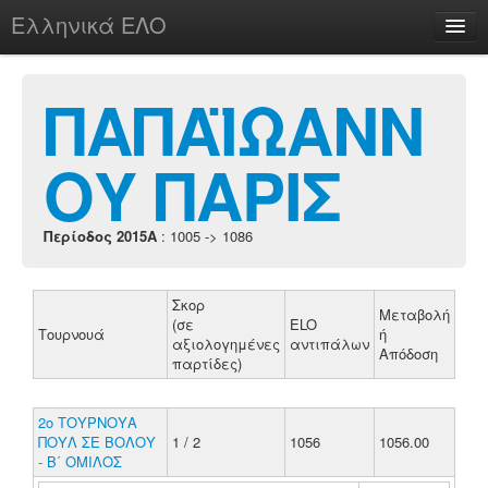
Ελληνικά ΕΛΟ
Περί
ΠΑΠΑΪΩΑΝΝ
ΟΥ ΠΑΡΙΣ
chesstu.be @ discord
Login
Περίοδος 2015A
: 1005 -> 1086
Σκορ
Μεταβολή
(σε
ELO
Τουρνουά
ή
αξιολογημένες
αντιπάλων
Απόδοση
παρτίδες)
2ο ΤΟΥΡΝΟΥΑ
ΠΟΥΛ ΣΕ ΒΟΛΟΥ
1 / 2
1056
1056.00
- Β΄ ΟΜΙΛΟΣ