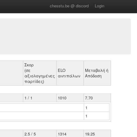
chesstu.be @ discord
Login
Σκορ
(σε
ELO
Μεταβολή ή
αξιολογημένες
αντιπάλων
Απόδοση
παρτίδες)
1 / 1
1010
7.70
1
1
2.5 / 5
1314
19.25