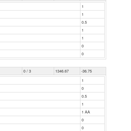
1
1
0.5
1
1
0
0
0 / 3
1346.67
-36.75
1
0
0.5
1
1 ΑΑ
0
0