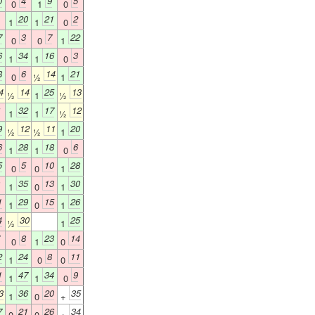
0
4
9
5
0
1
0
20
21
2
1
1
0
7
3
7
22
0
0
1
6
34
16
3
1
1
0
8
6
14
21
0
½
1
4
14
25
13
½
1
½
32
17
12
1
1
½
9
12
11
20
½
½
1
6
28
18
6
1
1
0
5
5
10
28
0
0
1
35
13
30
1
0
1
1
29
15
26
1
0
1
4
30
25
½
1
8
23
14
0
1
0
2
24
8
11
1
0
0
1
47
34
9
1
1
0
3
36
20
35
1
0
+
7
21
26
34
0
0
+