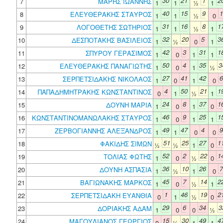
30
21
1
2
7
ΜΑΡΗΣ ΙΩΑΝΝΗΣ
1
1
½
1
40
15
9
1
8
ΕΛΕΥΘΕΡΑΚΗΣ ΣΤΑΥΡΟΣ
1
1
½
0
31
16
8
1
9
ΛΟΓΟΘΕΤΗΣ ΣΩΤΗΡΙΟΣ
1
1
½
1
32
20
5
3
10
ΔΕΣΠΟΤΑΚΗΣ ΒΑΣΙΛΕΙΟΣ
1
½
0
1
42
3
31
1
11
ΣΠΥΡΟΥ ΓΕΡΑΣΙΜΟΣ
1
0
1
1
50
4
35
3
12
ΕΛΕΥΘΕΡΑΚΗΣ ΠΑΝΑΓΙΩΤΗΣ
1
0
1
½
27
41
42
6
13
ΣΕΡΠΕΤΣΙΔΑΚΗΣ ΝΙΚΟΛΑΟΣ
1
0
1
0
4
50
21
1
14
ΠΑΠΑΔΗΜΗΤΡΑΚΗΣ ΚΩΝΣΤΑΝΤΙΝΟΣ
0
1
½
1
24
8
37
1
15
ΔΟΥΝΗ ΜΑΡΙΑ
1
0
1
0
46
9
25
1
16
ΚΩΝΣΤΑΝΤΙΝΟΜΑΝΩΛΑΚΗΣ ΣΤΑΥΡΟΣ
1
0
1
1
49
47
4
9
17
ΖΕΡΒΟΓΙΑΝΝΗΣ ΑΛΕΞΑΝΔΡΟΣ
1
1
0
0
51
25
27
1
18
ΦΑΚΙΔΗΣ ΣΙΜΩΝ
½
½
1
0
52
2
22
1
19
ΤΟΛΙΑΣ ΦΩΤΗΣ
1
0
½
0
36
10
26
7
20
ΔΟΥΝΗ ΑΣΠΑΣΙΑ
1
½
1
0
45
7
14
2
21
ΒΑΓΙΩΝΑΚΗΣ ΜΑΡΚΟΣ
1
0
½
1
1
46
19
2
22
ΣΕΡΠΕΤΣΙΔΑΚΗ ΕΥΑΝΘΙΑ
0
1
½
0
29
6
34
3
23
ΔΟΡΙΑΚΗΣ ΑΔΑΜ
1
0
0
½
15
30
49
4
24
ΜΑΓΟΥΛΙΑΝΟΣ ΓΕΩΡΓΙΟΣ
0
½
1
1