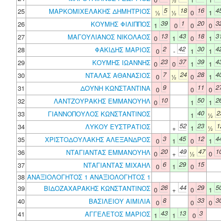
5
18
16
4
25
ΜΑΡΚΟΜΙΧΕΛΑΚΗΣ ΔΗΜΗΤΡΙΟΣ
½
½
0
1
39
1
20
3
26
ΚΟΥΜΗΣ ΦΙΛΙΠΠΟΣ
1
0
0
0
13
43
18
3
27
ΜΑΓΟΥΛΙΑΝΟΣ ΝΙΚΟΛΑΟΣ
0
1
0
1
2
42
30
4
28
ΦΑΚΙΔΗΣ ΜΑΡΙΟΣ
0
-
1
1
23
37
39
4
29
ΚΟΥΜΗΣ ΙΩΑΝΝΗΣ
0
0
1
1
7
24
28
4
30
ΝΤΑΛΑΣ ΑΘΑΝΑΣΙΟΣ
0
½
0
1
9
11
2
31
ΔΟΥΝΗ ΚΩΝΣΤΑΝΤΙΝΑ
0
0
0
10
50
2
32
ΛΑΝΤΖΟΥΡΑΚΗΣ ΕΜΜΑΝΟΥΗΛ
0
1
1
40
2
33
ΓΙΑΝΝΟΠΟΥΛΟΣ ΚΩΝΣΤΑΝΤΙΝΟΣ
1
½
52
23
1
34
ΛΥΚΟΥ ΕΥΣΤΡΑΤΙΟΣ
+
1
½
3
45
12
4
35
ΧΡΙΣΤΟΔΟΥΛΑΚΗΣ ΑΛΕΞΑΝΔΡΟΣ
0
1
0
1
20
49
47
1
36
ΝΤΑΓΙΑΝΤΑΣ ΕΜΜΑΝΟΥΗΛ
0
+
½
0
6
29
15
37
ΝΤΑΓΙΑΝΤΑΣ ΜΙΧΑΗΛ
0
1
0
38
ΑΝΑΞΙΟΛΟΓΗΤΟΣ 1 ΑΝΑΞΙΟΛΟΓΗΤΟΣ 1
26
44
29
5
39
ΒΙΔΟΖΑΧΑΡΑΚΗΣ ΚΩΝΣΤΑΝΤΙΝΟΣ
0
+
0
1
8
33
3
40
ΒΑΣΙΛΕΙΟΥ ΑΙΜΙΛΙΑ
0
0
0
43
13
3
41
ΑΓΓΕΛΕΤΟΣ ΜΑΡΙΟΣ
1
1
0