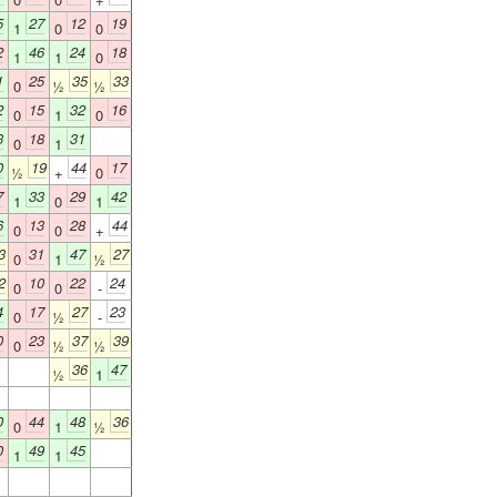
5
27
12
19
1
0
0
2
46
24
18
1
1
0
1
25
35
33
0
½
½
2
15
32
16
0
1
0
3
18
31
0
1
0
19
44
17
½
+
0
7
33
29
42
1
0
1
6
13
28
44
0
0
+
3
31
47
27
0
1
½
2
10
22
24
0
0
-
4
17
27
23
0
½
-
0
23
37
39
0
½
½
36
47
½
1
0
44
48
36
0
1
½
0
49
45
1
1