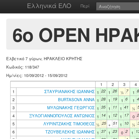
Ελληνικά ΕΛΟ
Περί
6o ΟΡΕΝ ΗΡΑΚ
Ελβετικό 7 γύρων, ΗΡΑΚΛΕΙΟ ΚΡΗΤΗΣ
Κωδικός: 118/347
Ημ/νίες: 10/09/2012 - 15/09/2012
1
2
3
4
22
26
7
8
1
ΣΤΑΥΡΙΑΝΑΚΗΣ ΙΩΑΝΝΗΣ
1
1
½
1
28
19
6
4
2
BURTASOVA ANNA
1
1
1
1
35
11
41
3
ΜΥΛΩΝΑΚΗΣ ΓΕΩΡΓΙΟΣ
1
1
1
½
14
12
17
2
4
ΞΥΛΟΓΙΑΝΝΟΠΟΥΛΟΣ ΑΝΤΩΝΙΟΣ
1
1
1
0
25
51
10
5
ΛΥΡΙΝΤΖΑΚΗΣ ΤΙΜΟΘΕΟΣ
½
+
1
½
37
23
2
1
6
ΤΖΟΥΒΕΛΕΚΗΣ ΙΩΑΝΝΗΣ
1
1
0
1