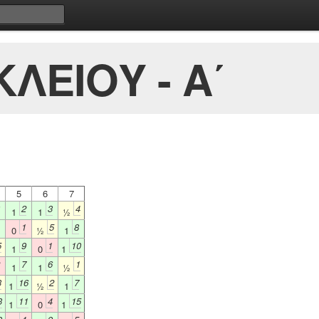
ΛΕΙΟΥ - Α΄
5
6
7
2
3
4
1
1
½
1
5
8
0
½
1
5
9
1
10
1
0
1
7
6
1
1
1
½
3
16
2
7
1
½
1
3
11
4
15
1
0
1