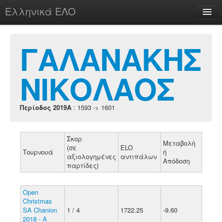
Ελληνικά ΕΛΟ
Περί
ΓΑΛΑΝΑΚΗΣ
ΝΙΚΟΛΑΟΣ
chesstu.be @ discord
Login
Περίοδος 2019A
: 1593 -> 1601
Σκορ
Μεταβολή
(σε
ELO
Τουρνουά
ή
αξιολογημένες
αντιπάλων
Απόδοση
παρτίδες)
Open
Christmas
SA Chanion
1 / 4
1722.25
-9.60
2018 - A