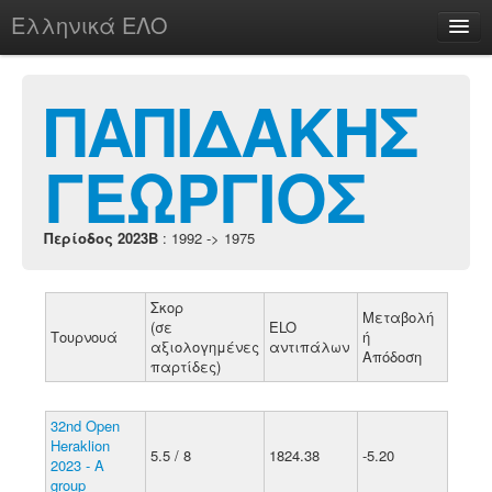
Ελληνικά ΕΛΟ
Περί
ΠΑΠΙΔΑΚΗΣ
ΓΕΩΡΓΙΟΣ
chesstu.be @ discord
Login
Περίοδος 2023B
: 1992 -> 1975
Σκορ
Μεταβολή
(σε
ELO
Τουρνουά
ή
αξιολογημένες
αντιπάλων
Απόδοση
παρτίδες)
32nd Open
Heraklion
5.5 / 8
1824.38
-5.20
2023 - A
group