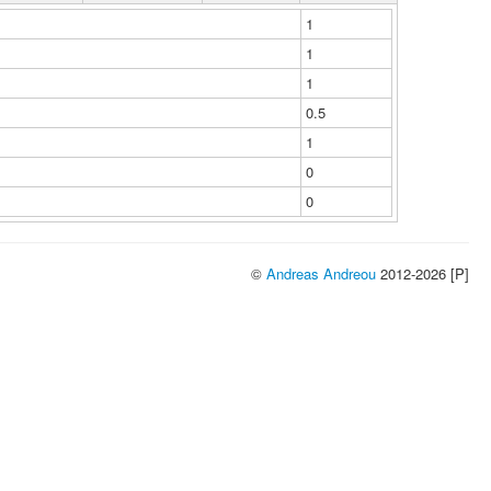
1
1
1
0.5
1
0
0
©
Andreas Andreou
2012-2026 [P]