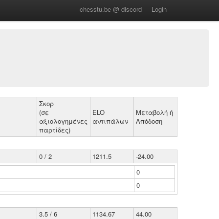
chesstu.be @ discord
Login
Σκορ
(σε
ELO
Μεταβολή ή
αξιολογημένες
αντιπάλων
Απόδοση
παρτίδες)
0 / 2
1211.5
-24.00
0
0
3.5 / 6
1134.67
44.00