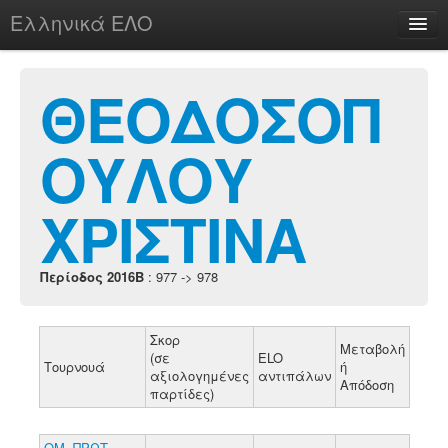
Ελληνικά ΕΛΟ
Περί
ΘΕΟΔΟΣΟΠ
ΟΥΛΟΥ
chesstu.be @ discord
Login
ΧΡΙΣΤΙΝΑ
Περίοδος 2016B
: 977 -> 978
Σκορ
Μεταβολή
(σε
ELO
Τουρνουά
ή
αξιολογημένες
αντιπάλων
Απόδοση
παρτίδες)
ΟΜ. ΠΡΩΤ.