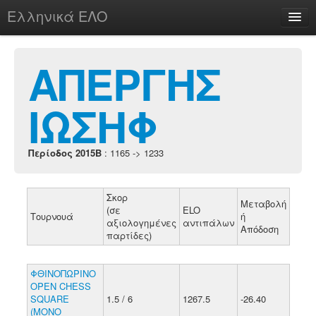
Ελληνικά ΕΛΟ
Περί
ΑΠΕΡΓΗΣ
ΙΩΣΗΦ
chesstu.be @ discord
Login
Περίοδος 2015B
: 1165 -> 1233
Σκορ
Μεταβολή
(σε
ELO
Τουρνουά
ή
αξιολογημένες
αντιπάλων
Απόδοση
παρτίδες)
ΦΘΙΝΟΠΩΡΙΝΟ
ΟΡΕΝ CHESS
SQUARE
1.5 / 6
1267.5
-26.40
(ΜΟΝΟ