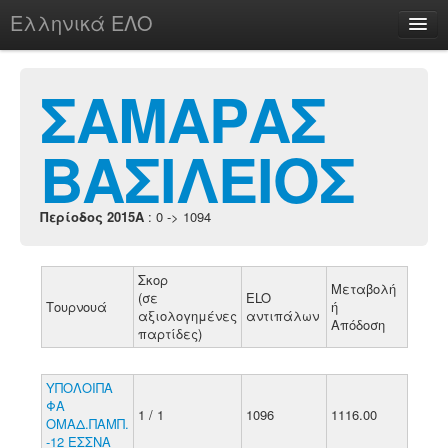
Ελληνικά ΕΛΟ
Περί
ΣΑΜΑΡΑΣ
ΒΑΣΙΛΕΙΟΣ
chesstu.be @ discord
Login
Περίοδος 2015A
: 0 -> 1094
Σκορ
Μεταβολή
(σε
ELO
Τουρνουά
ή
αξιολογημένες
αντιπάλων
Απόδοση
παρτίδες)
ΥΠΟΛΟΙΠΑ
ΦΑ
1 / 1
1096
1116.00
ΟΜΑΔ.ΠΑΜΠ.
-12 ΕΣΣΝΑ