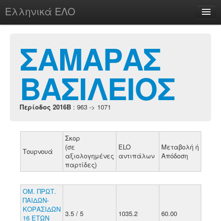
Ελληνικά ΕΛΟ
Περί
ΣΑΜΑΡΑΣ
ΒΑΣΙΛΕΙΟΣ
chesstu.be @ discord
Login
Περίοδος 2016B
: 963 -> 1071
Σκορ
(σε
ELO
Μεταβολή ή
Τουρνουά
αξιολογημένες
αντιπάλων
Απόδοση
παρτίδες)
ΟΜ. ΠΡΩΤ.
ΠΑΙΔΩΝ-
ΚΟΡΑΣΙΔΩΝ
3.5 / 5
1035.2
60.00
16 ΕΤΩΝ