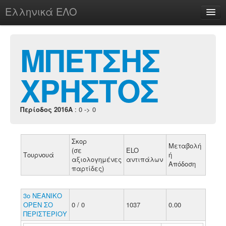
Ελληνικά ΕΛΟ
Περί
ΜΠΕΤΣΗΣ
ΧΡΗΣΤΟΣ
chesstu.be @ discord
Login
Περίοδος 2016A
: 0 -> 0
Σκορ
Μεταβολή
(σε
ELO
Τουρνουά
ή
αξιολογημένες
αντιπάλων
Απόδοση
παρτίδες)
3ο ΝΕΑΝΙΚΟ
ΟΡΕΝ ΣΟ
0 / 0
1037
0.00
ΠΕΡΙΣΤΕΡΙΟΥ