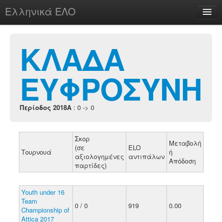
Ελληνικά ΕΛΟ
Περί
ΚΛΑΔΑ
ΕΥΦΡΟΣΥΝΗ
chesstu.be @ discord
Login
Περίοδος 2018A
: 0 -> 0
Σκορ
Μεταβολή
(σε
ELO
Τουρνουά
ή
αξιολογημένες
αντιπάλων
Απόδοση
παρτίδες)
Youth under 16
Team
0 / 0
919
0.00
Championship of
Attica 2017