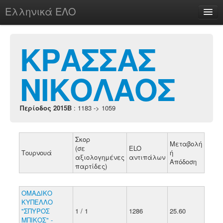
Ελληνικά ΕΛΟ
Περί
ΚΡΑΣΣΑΣ
ΝΙΚΟΛΑΟΣ
chesstu.be @ discord
Login
Περίοδος 2015B
: 1183 -> 1059
Σκορ
Μεταβολή
(σε
ELO
Τουρνουά
ή
αξιολογημένες
αντιπάλων
Απόδοση
παρτίδες)
ΟΜΑΔΙΚΟ
ΚΥΠΕΛΛΟ
"ΣΠΥΡΟΣ
1 / 1
1286
25.60
ΜΠΙΚΟΣ" -