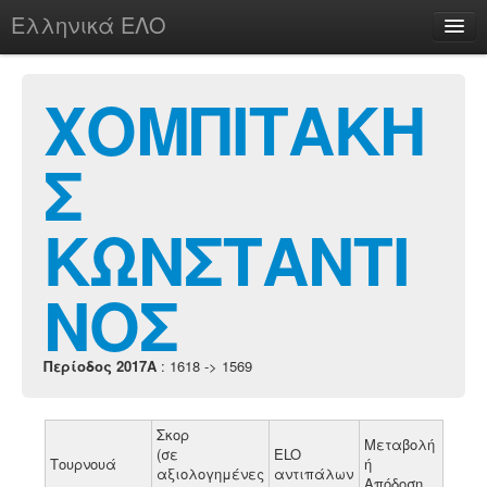
Ελληνικά ΕΛΟ
Περί
ΧΟΜΠΙΤΑΚΗ
Σ
chesstu.be @ discord
Login
ΚΩΝΣΤΑΝΤΙ
ΝΟΣ
Περίοδος 2017A
: 1618 -> 1569
Σκορ
Μεταβολή
(σε
ELO
Τουρνουά
ή
αξιολογημένες
αντιπάλων
Απόδοση