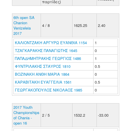
παρτίδες)
6th open SA
Chanion
4 / 8
1625.25
2.40
Venizeleia
2017
ΚΑΛΙΟΝΤΖΑΚΗ ΑΡΓΥΡΩ ΕΥΑΝΘΙΑ 1154
1
ΤΖΑΓΚΑΡΑΚΗΣ ΠΑΝΑΓΙΩΤΗΣ 1645
0
ΠΑΠΑΔΗΜΗΤΡΑΚΗΣ ΓΕΩΡΓΙΟΣ 1486
1
ΦΥΝΤΡΙΛΑΚΗΣ ΣΤΑΥΡΟΣ 1810
0.5
ΒΟΖΙΝΑΚΗ ΑΝΘΗ ΜΑΡΙΑ 1864
0
ΚΑΡΑΒΙΤΑΚΗ ΕΥΑΓΓΕΛΙΑ 1561
0.5
ΓΕΩΡΓΑΚΟΠΟΥΛΟΣ ΝΙΚΟΛΑΟΣ 1985
0
2017 Youth
Championships
2 / 5
1532.2
-33.00
of Chania -
open 16