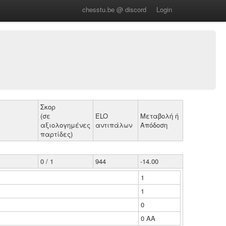
chesstu.be @ discord
Login
Σκορ
(σε
ELO
Μεταβολή ή
αξιολογημένες
αντιπάλων
Απόδοση
παρτίδες)
0 / 1
944
-14.00
1
1
0
0 ΑΑ