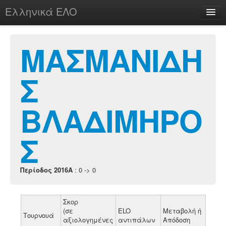
Ελληνικά ΕΛΟ
Περί
ΜΑΣΜΑΝΙΔΗ
Σ
chesstu.be @ discord
Login
ΒΛΑΔΙΜΗΡΟ
Σ
Περίοδος 2016A
: 0 -> 0
Σκορ
(σε
ELO
Μεταβολή ή
Τουρνουά
αξιολογημένες
αντιπάλων
Απόδοση