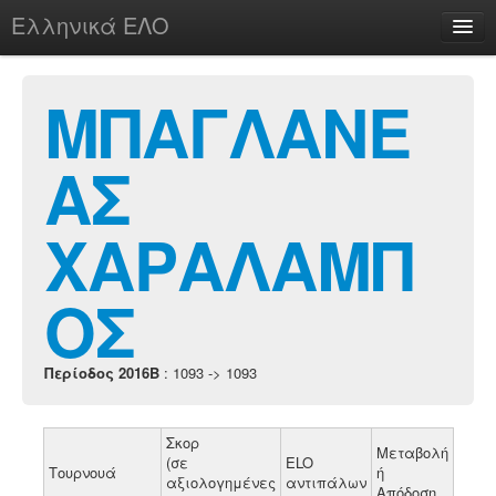
Ελληνικά ΕΛΟ
Περί
ΜΠΑΓΛΑΝΕ
ΑΣ
chesstu.be @ discord
Login
ΧΑΡΑΛΑΜΠ
ΟΣ
Περίοδος 2016B
: 1093 -> 1093
Σκορ
Μεταβολή
(σε
ELO
Τουρνουά
ή
αξιολογημένες
αντιπάλων
Απόδοση