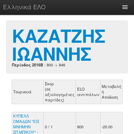
Ελληνικά ΕΛΟ
Περί
ΚΑΖΑΤΖΗΣ
ΙΩΑΝΝΗΣ
chesstu.be @ discord
Login
Περίοδος 2016B
: 800 -> 846
Σκορ
Μεταβολή
(σε
ELO
Τουρνουά
ή
αξιολογημένες
αντιπάλων
Απόδοση
παρτίδες)
ΚΥΠΕΛΛ
ΟΜΑΔΩΝ "ΕΙΣ
ΜΝΗΜΗΝ
0 / 1
800
-20.00
ΣΠ.ΜΠΙΚΟΥ" -