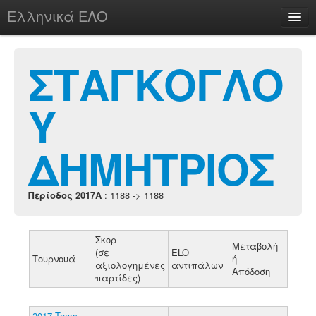
Ελληνικά ΕΛΟ
Περί
ΣΤΑΓΚΟΓΛΟ
Υ
chesstu.be @ discord
Login
ΔΗΜΗΤΡΙΟΣ
Περίοδος 2017A
: 1188 -> 1188
Σκορ
Μεταβολή
(σε
ELO
Τουρνουά
ή
αξιολογημένες
αντιπάλων
Απόδοση
παρτίδες)
2017 Team