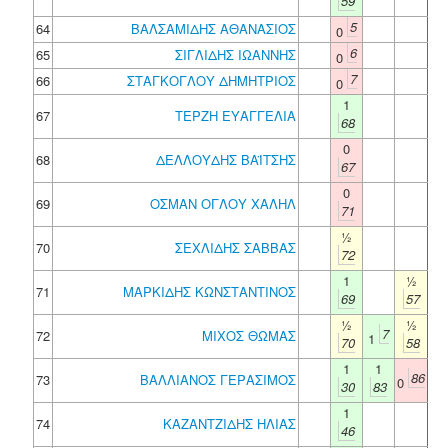
59
5
64
ΒΑΛΣΑΜΙΔΗΣ ΑΘΑΝΑΣΙΟΣ
0
6
65
ΣΙΓΛΙΔΗΣ ΙΩΑΝΝΗΣ
0
7
66
ΣΤΑΓΚΟΓΛΟΥ ΔΗΜΗΤΡΙΟΣ
0
1
67
ΤΕΡΖΗ ΕΥΑΓΓΕΛΙΑ
68
0
68
ΔΕΛΛΟΥΔΗΣ ΒΑΪΤΣΗΣ
67
0
69
ΟΣΜΑΝ ΟΓΛΟΥ ΧΑΛΗΛ
71
½
70
ΣΕΧΛΙΔΗΣ ΣΑΒΒΑΣ
72
1
½
71
ΜΑΡΚΙΔΗΣ ΚΩΝΣΤΑΝΤΙΝΟΣ
69
57
½
½
7
72
ΜΙΧΟΣ ΘΩΜΑΣ
1
70
58
1
1
86
73
ΒΑΛΛΙΑΝΟΣ ΓΕΡΑΣΙΜΟΣ
0
30
83
1
74
ΚΑΖΑΝΤΖΙΔΗΣ ΗΛΙΑΣ
46