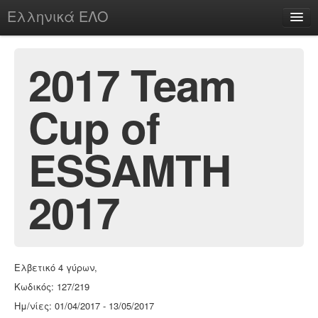
Ελληνικά ΕΛΟ
Περί
2017 Team
Cup of
chesstu.be @ discord
Login
ESSAMTH
2017
Ελβετικό 4 γύρων,
Κωδικός: 127/219
Ημ/νίες: 01/04/2017 - 13/05/2017