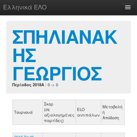
Ελληνικά ΕΛΟ
Περί
ΣΠΗΛΙΑΝΑΚ
ΗΣ
chesstu.be @ discord
Login
ΓΕΩΡΓΙΟΣ
Περίοδος 2018A
: 0 -> 0
Σκορ
Μεταβολή
(σε
ELO
Τουρνουά
ή
αξιολογημένες
αντιπάλων
Απόδοση
παρτίδες)
2018 Youth