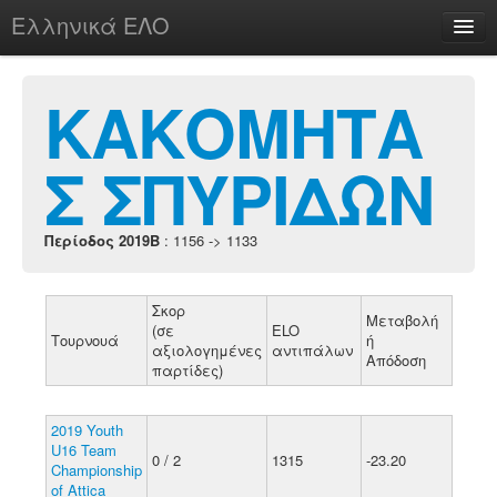
Ελληνικά ΕΛΟ
Περί
ΚΑΚΟΜΗΤΑ
Σ ΣΠΥΡΙΔΩΝ
chesstu.be @ discord
Login
Περίοδος 2019B
: 1156 -> 1133
Σκορ
Μεταβολή
(σε
ELO
Τουρνουά
ή
αξιολογημένες
αντιπάλων
Απόδοση
παρτίδες)
2019 Youth
U16 Team
0 / 2
1315
-23.20
Championship
of Attica