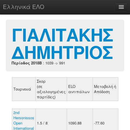
Ελληνικά ΕΛΟ
Περί
ΓΙΑΛΙΤΑΚΗΣ
ΔΗΜΗΤΡΙΟΣ
chesstu.be @ discord
Login
Περίοδος 2018B
: 1039 -> 991
Σκορ
(σε
ELO
Μεταβολή ή
Τουρνουά
αξιολογημένες
αντιπάλων
Απόδοση
παρτίδες)
2nd
Hersonissos
Open
1.5 / 8
1090.88
-77.60
International