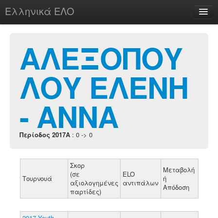
Ελληνικά ΕΛΟ
Περί
ΑΛΕΞΟΠΟΥ
ΛΟΥ ΕΛΕΝΗ
chesstu.be @ discord
Login
- ΑΝΝΑ
Περίοδος 2017A
: 0 -> 0
Σκορ
Μεταβολή
(σε
ELO
Τουρνουά
ή
αξιολογημένες
αντιπάλων
Απόδοση
παρτίδες)
2017 Youth